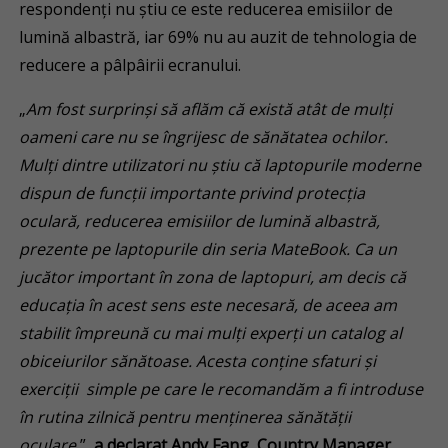
respondenți nu știu ce este reducerea emisiilor de
lumină albastră, iar 69% nu au auzit de tehnologia de
reducere a pâlpâirii ecranului.
„
Am fost surprinși să aflăm că există atât de mulți
oameni care nu se îngrijesc de sănătatea ochilor.
Mulți dintre utilizatori nu știu că laptopurile moderne
dispun de funcții importante privind protecția
oculară, reducerea
emisiilor de lumină albastră
,
prezente pe laptopurile din seria MateBook. Ca un
jucător important în zona de laptopuri, am decis că
educația în acest sens este necesară, de aceea am
stabilit împreună cu mai mulți experți un catalog al
obiceiurilor sănătoase. Acesta conține sfaturi și
exerciții simple pe care le recomandăm a fi introduse
în rutina zilnică pentru menținerea sănătății
oculare.
”,
a declarat Andy Fang, Country Manager