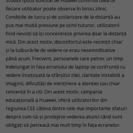
Studiul Ipsos solicitat de Huawei confirmă ceea ce
fiecare utilizator poate observa în birou zilnic.
Condițiile de lucru și de școlarizare de la distanță au
pus mai multă presiune pe ochii tuturor, utilizatorii
fiind nevoiți să își concentreze privirea doar la distanță
mică. Din acest motiv, disconfortul este resimțit chiar
și la tulburările de vedere ce erau nesemnificative
până acum. Frecvent, persoanele care petrec un timp
îndelungat în fața ecranului de laptop se confruntă cu
vedere încețoșată la sfârșitul zilei, claritate instabilă a
imaginii, dificultăți de menținere a atenției sau chiar
reticență în a citi. Din acest motiv, campania
educațională a Huawei, oferă utilizatorilor din
regiunea CEE câteva dintre cele mai importante sfaturi
despre cum să-și protejeze vederea atunci când sunt
obligați să petreacă mai mult timp în fața ecranelor.