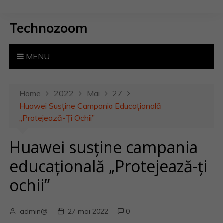
S
k
Technozoom
i
p
t
MENU
o
c
o
Home
2022
Mai
27
n
Huawei Susține Campania Educațională
t
„Protejează-Ți Ochii”
e
Huawei susține campania
n
t
educațională „Protejează-ți
ochii”
admin@
27 mai 2022
0