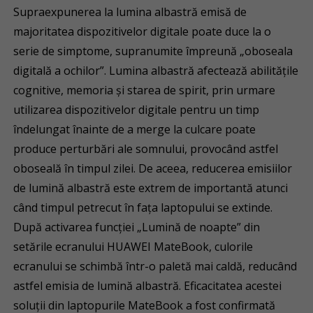
Supraexpunerea la lumina albastră emisă de
majoritatea dispozitivelor digitale poate duce la o
serie de simptome, supranumite împreună „oboseala
digitală a ochilor”. Lumina albastră afectează abilitățile
cognitive, memoria și starea de spirit, prin urmare
utilizarea dispozitivelor digitale pentru un timp
îndelungat înainte de a merge la culcare poate
produce perturbări ale somnului, provocând astfel
oboseală în timpul zilei. De aceea, reducerea emisiilor
de lumină albastră este extrem de importantă atunci
când timpul petrecut în fața laptopului se extinde.
După activarea funcției „Lumină de noapte” din
setările ecranului HUAWEI MateBook, culorile
ecranului se schimbă într-o paletă mai caldă, reducând
astfel emisia de lumină albastră. Eficacitatea acestei
soluții din laptopurile MateBook a fost confirmată