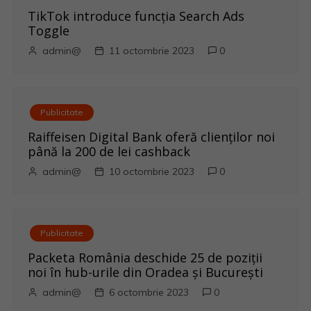
e
TikTok introduce funcția Search Ads
Toggle
î
admin@
11 octombrie 2023
0
n
a
Publicitate
r
Raiffeisen Digital Bank oferă clienților noi
până la 200 de lei cashback
t
admin@
10 octombrie 2023
0
i
c
Publicitate
o
Packeta România deschide 25 de poziții
noi în hub-urile din Oradea și București
l
admin@
6 octombrie 2023
0