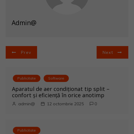
Admin@
N
Prev
Next
a
v
Publicitate
Software
i
Aparatul de aer condiționat tip split –
confort și eficiență în orice anotimp
g
admin@
12 octombrie 2025
0
a
r
Publicitate