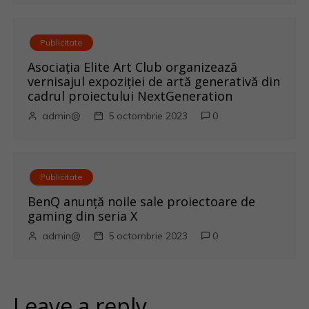
e
Publicitate
Asociația Elite Art Club organizează
vernisajul expoziției de artă generativă din
cadrul proiectului NextGeneration
admin@
5 octombrie 2023
0
Publicitate
BenQ anunţă noile sale proiectoare de
gaming din seria X
admin@
5 octombrie 2023
0
Leave a reply