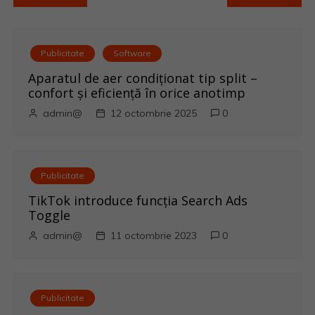
a
v
Publicitate
Software
i
Aparatul de aer condiționat tip split –
confort și eficiență în orice anotimp
g
admin@
12 octombrie 2025
0
a
r
Publicitate
e
TikTok introduce funcția Search Ads
Toggle
î
admin@
11 octombrie 2023
0
n
a
Publicitate