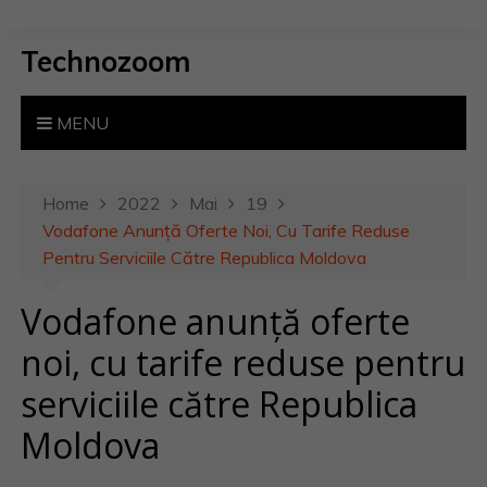
S
k
Technozoom
i
p
t
MENU
o
c
o
Home
2022
Mai
19
n
Vodafone Anunță Oferte Noi, Cu Tarife Reduse
t
Pentru Serviciile Către Republica Moldova
e
Vodafone anunță oferte
n
t
noi, cu tarife reduse pentru
serviciile către Republica
Moldova