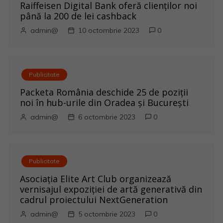
r
Raiffeisen Digital Bank oferă clienților noi
până la 200 de lei cashback
t
admin@
10 octombrie 2023
0
i
c
Publicitate
o
Packeta România deschide 25 de poziții
noi în hub-urile din Oradea și București
l
admin@
6 octombrie 2023
0
e
Publicitate
Asociația Elite Art Club organizează
vernisajul expoziției de artă generativă din
cadrul proiectului NextGeneration
admin@
5 octombrie 2023
0