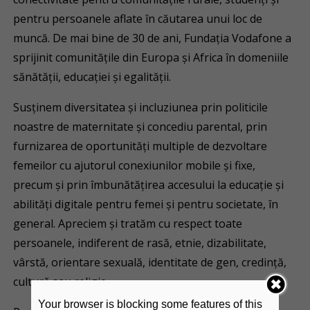
pentru persoanele aflate în căutarea unui loc de
muncă. De mai bine de 30 de ani, Fundația Vodafone a
sprijinit comunitățile din Europa și Africa în domeniile
sănătății, educației și egalității.
Susținem diversitatea și incluziunea prin politicile
noastre de maternitate și concediu parental, prin
furnizarea de oportunități multiple de dezvoltare
femeilor cu ajutorul conexiunilor mobile și fixe,
precum și prin îmbunătățirea accesului la educație și
abilități digitale pentru femei și pentru societate, în
general. Apreciem și tratăm cu respect toate
persoanele, indiferent de rasă, etnie, dizabilitate,
vârstă, orientare sexuală, identitate de gen, credință,
cultură sau religie.
Your browser is blocking some features of this