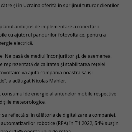
re și în Ucraina oferită în sprijinul tuturor clienților
planul ambițios de implementare a conectării
ile cu ajutorul panourilor fotovoltaice, pentru a
ergie electrică.
nte. Ne pasă de mediul înconjurător și, de asemenea,
 reprezentată de calitatea și stabilitatea rețelei
tovoltaice va ajuta compania noastră să își
de”, a adăugat Nicolas Mahler.
, consumul de energie al antenelor mobile respective
dițiile meteorologice.
se reflectă și în călătoria de digitalizare a companiei.
 automatizărilor robotice (RPA) în T1 2022, 54% susțin
iare și 15% operațiunile de rețea.