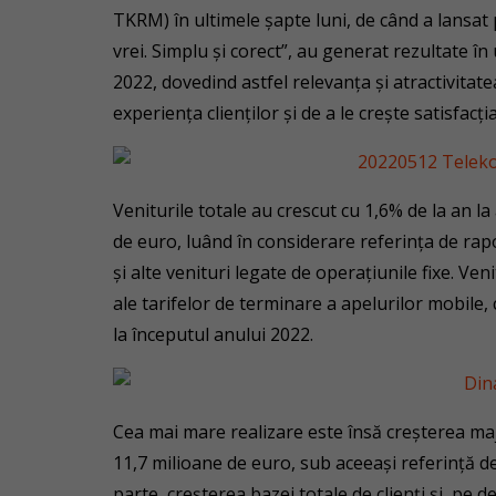
TKRM) în ultimele șapte luni, de când a lansat 
vrei. Simplu și corect”, au generat rezultate în
2022, dovedind astfel relevanța și atractivita
experiența clienților și de a le crește satisfacția
Veniturile totale au crescut cu 1,6% de la an l
de euro, luând în considerare referința de ra
și alte venituri legate de operațiunile fixe. Veni
ale tarifelor de terminare a apelurilor mobile, 
la începutul anului 2022.
Cea mai mare realizare este însă creșterea maj
11,7 milioane de euro, sub aceeași referință de
parte, creșterea bazei totale de clienți și, pe 