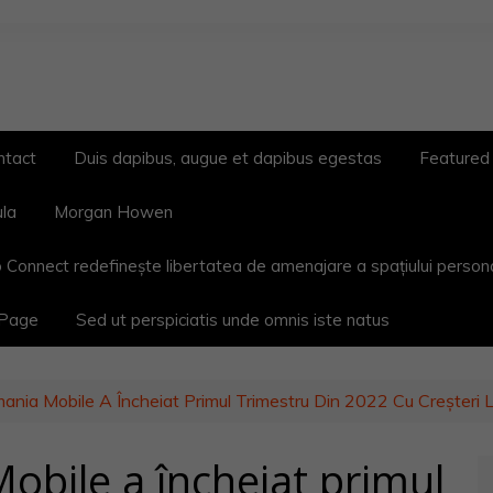
ntact
Duis dapibus, augue et dapibus egestas
Featured
ula
Morgan Howen
 Connect redefinește libertatea de amenajare a spațiului person
 Page
Sed ut perspiciatis unde omnis iste natus
nia Mobile A Încheiat Primul Trimestru Din 2022 Cu Creșteri L
bile a încheiat primul