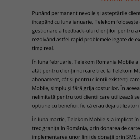
Punând permanent nevoile și așteptările cliențil
începând cu luna ianuarie, Telekom folosește 
gestionare a feedback-ului clienților pentru a c
rezolvând astfel rapid problemele legate de ex
timp real.
În luna februarie, Telekom Romania Mobile a a
atât pentru clienții noi care trec la Telekom Mo
abonament, cât și pentru clienții existenți ca
Mobile, simplu și fără grija costurilor. În ac
nelimitată pentru toți clienții care utilizează se
opțiune cu beneficii, fie că erau deja utilizator
În luna martie, Telekom Mobile s-a implicat în
trec granița în România, prin donarea de carte
implementarea unor linii de donații prin SMS,