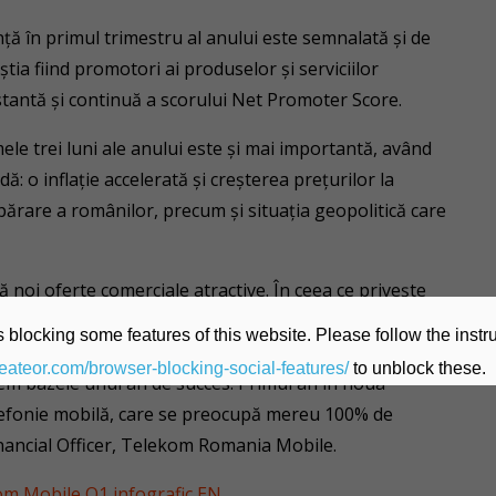
ță în primul trimestru al anului este semnalată și de
știa fiind promotori ai produselor și serviciilor
tantă și continuă a scorului Net Promoter Score.
 trei luni ale anului este și mai importantă, având
: o inflație accelerată și creșterea prețurilor la
părare a românilor, precum și situația geopolitică care
ă noi oferte comerciale atractive. În ceea ce privește
m să luăm deciziile corecte, să investim într-un mod
 blocking some features of this website. Please follow the instru
 costurilor, care ne va ajuta să ne impunem în aceste
heateor.com/browser-blocking-social-features/
to unblock these.
nem bazele unui an de succes. Primul an în noua
telefonie mobilă, care se preocupă mereu 100% de
 Financial Officer, Telekom Romania Mobile.