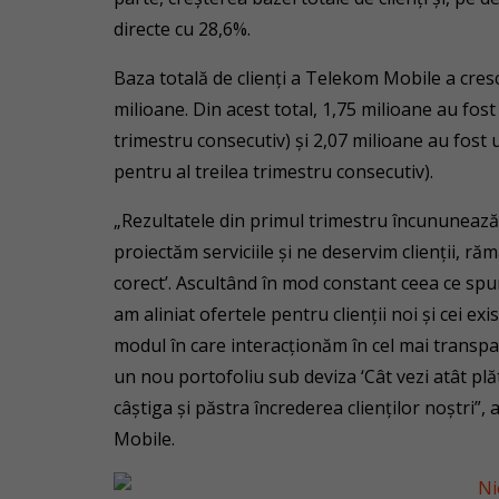
directe cu 28,6%.
Baza totală de clienți a Telekom Mobile a cres
milioane. Din acest total, 1,75 milioane au fost
trimestru consecutiv) și 2,07 milioane au fost u
pentru al treilea trimestru consecutiv).
„Rezultatele din primul trimestru încununează
proiectăm serviciile și ne deservim clienții, 
corect’. Ascultând în mod constant ceea ce spun c
am aliniat ofertele pentru clienții noi și cei ex
modul în care interacționăm în cel mai transp
un nou portofoliu sub deviza ‘Cât vezi atât plă
câștiga și păstra încrederea clienților noștri
Mobile.