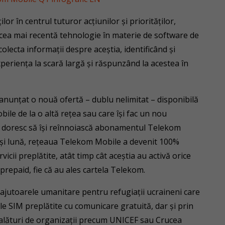
or în centrul tuturor acțiunilor și priorităților,
cea mai recentă tehnologie în materie de software de
olecta informații despre aceștia, identificând și
periența la scară largă și răspunzând la acestea în
nunțat o nouă ofertă – dublu nelimitat – disponibilă
bile de la o altă rețea sau care își fac un nou
re doresc să își reînnoiască abonamentul Telekom
eeași lună, rețeaua Telekom Mobile a devenit 100%
rvicii preplătite, atât timp cât aceștia au activă orice
i prepaid, fie că au ales cartela Telekom.
 ajutoarele umanitare pentru refugiații ucraineni care
le SIM preplătite cu comunicare gratuită, dar și prin
 alături de organizații precum UNICEF sau Crucea