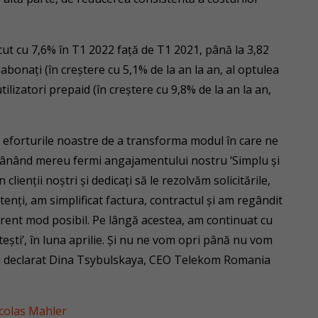
cut cu 7,6% în T1 2022 față de T1 2021, până la 3,82
 abonați (în creștere cu 5,1% de la an la an, al optulea
tilizatori prepaid (în creștere cu 9,8% de la an la an,
 eforturile noastre de a transforma modul în care ne
rămânând mereu fermi angajamentului nostru ‘Simplu și
lienții noștri și dedicați să le rezolvăm solicitările,
istenți, am simplificat factura, contractul și am regândit
arent mod posibil. Pe lângă acestea, am continuat cu
tești’, în luna aprilie. Și nu ne vom opri până nu vom
”, a declarat Dina Tsybulskaya, CEO Telekom Romania