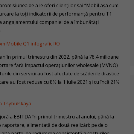
promisiunea de a le oferi clienților săi “Mobil așa cum
 urcare la toți indicatorii de performanță pentru T1
tea angajamentului companiei de a îmbunătăți
.
a an în primul trimestru din 2022, până la 78,4 milioane
portare fără impactul operațiunilor wholesale (MVNO)
turile din servicii au fost afectate de scăderile drastice
care au fost reduse cu 8% la 1 iulie 2021 și cu încă 21%
oră a EBITDA în primul trimestru al anului, până la
 raportare, alimentată de două realizări: pe de o
de altă parte, de reducerea consistentă a costurilor