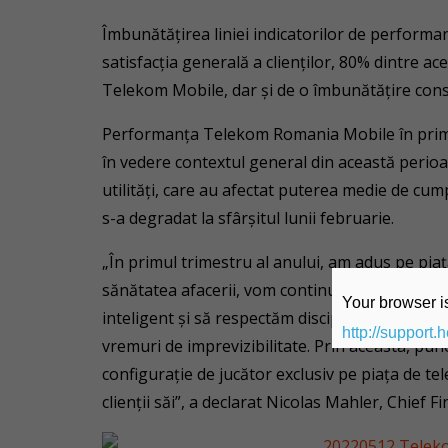
Îmbunătățirea liniei indicatorilor de performan
satisfacția generală a clienților, 80% dintre ace
Telekom Mobile, dar și de o îmbunătățire cons
Performanța Telekom Romania Mobile în primele
în vedere contextul general din această perioadă
utilități, care au afectat puterea medie de cum
s-a degradat la sfârșitul lunii februarie.
„În primul trimestru al anului, am adus pe piaț
sănătatea afacerii, vom continua să ne strădui
Your browser is
inteligent și să respectăm disciplina strictă a
http://support.
vremuri de imprevizibilitate. Prin aceasta, pu
configurație de jucător exclusiv pe piața de 
clienții săi”, a declarat Nicolas Mahler, Chief