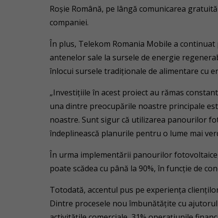
Roșie Română, pe lângă comunicarea gratuită căt
companiei.
În plus, Telekom Romania Mobile a continuat 
antenelor sale la sursele de energie regenerab
înlocui sursele tradiționale de alimentare cu en
„Investițiile în acest proiect au rămas consta
una dintre preocupările noastre principale este
noastre. Sunt sigur că utilizarea panourilor fo
îndeplinească planurile pentru o lume mai ver
În urma implementării panourilor fotovoltaice
poate scădea cu până la 90%, în funcție de con
Totodată, accentul pus pe experiența clienților 
Dintre procesele nou îmbunătățite cu ajutorul
activitățile comerciale, 31% operațiunile financ