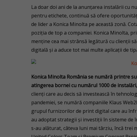
La doar doi ani de la anunțarea instalării cu n
pentru etichete, continuă să ofere oportunități
de lider a Konica Minolta pe această zonă. Cot
poziția de top a companiei. Konica Minolta, p
menține cea mai strânsă legătură cu clienții s
digitală și a aduce tot mai multe aplicații de tipa
Konica Minolta România se numără printre sub
atingerea bornei cu numărul 1000 de instalări
clienți care au decis să investească în tehnolog
pandemiei, se numără companiile Klaus Web2Pr
grupul furnizorilor de print digital care au î
au adoptat strategii și investiții în sisteme de î
s-au alăturat, câteva luni mai târziu, încă trei
United Colors Team și Premium Concept Proiec