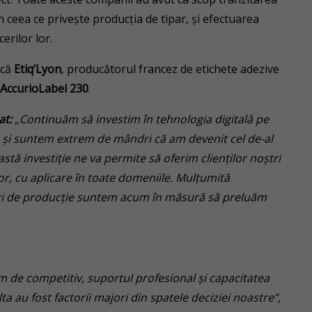
n ceea ce privește producția de tipar, și efectuarea
erilor lor.
 că
Etiq’Lyon
, producătorul francez de etichete adezive
 AccurioLabel 230
.
at:
„Continuăm să investim în tehnologia digitală pe
 și suntem extrem de mândri că am devenit cel de-al
stă investiție ne va permite să oferim clienților noștri
lor, cu aplicare în toate domeniile. Mulțumită
i mari de producție suntem acum în măsură să preluăm
m de competitiv, suportul profesional și capacitatea
ta au fost factorii majori din spatele deciziei noastre”,