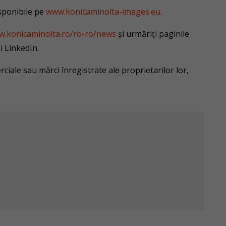
sponibile pe
www.konicaminolta-images.eu
.
w.konicaminolta.ro/ro-ro/news
și urmăriți paginile
i LinkedIn.
iale sau mărci înregistrate ale proprietarilor lor,