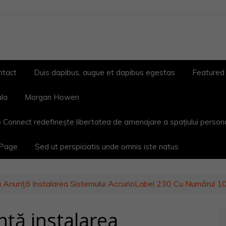
ntact
Duis dapibus, augue et dapibus egestas
Featured
ula
Morgan Howen
 Connect redefinește libertatea de amenajare a spațiului person
 Page
Sed ut perspiciatis unde omnis iste natus
a Anunță Instalarea Sistemului AccurioLabel 230 Cu Numărul 1
ță instalarea