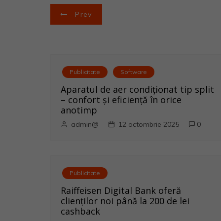
N
Prev
a
v
i
Publicitate
Software
Aparatul de aer condiționat tip split
g
– confort și eficiență în orice
anotimp
a
admin@
12 octombrie 2025
0
r
e
Publicitate
î
Raiffeisen Digital Bank oferă
n
clienților noi până la 200 de lei
cashback