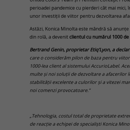
perioadei pandemice cu pierderi cât mai mici, î
unor investiții de viitor pentru dezvoltarea afac
Astăzi, Konica Minolta este mândră să anunțe
din rolă, a devenit
clientul cu numărul 1000 de
Bertrand Genin, proprietar Etiq’Lyon, a declar
care o considerăm pilon de baza pentru viitor
1000-lea client al sistemului AccurioLabel. Acea
multe și noi soluții de dezvoltare a afacerilor 
stabilității excelente a culorilor și a viteze
noi comenzi provocatoare.”
„Tehnologia, costul total de proprietate extre
de reacție a echipei de specialiști Konica Minol