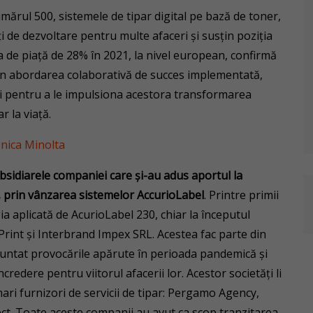
umărul 500, sistemele de tipar digital pe bază de toner,
 de dezvoltare pentru multe afaceri și susțin poziția
a de piață de 28% în 2021, la nivel european, confirmă
rin abordarea colaborativă de succes implementată,
ăi pentru a le impulsiona acestora transformarea
r la viață.
sidiarele companiei care și-au adus aportul la
, prin vânzarea sistemelor AccurioLabel
. Printre primii
ia aplicată de AcurioLabel 230, chiar la începutul
int și Interbrand Impex SRL. Acestea fac parte din
nfruntat provocările apărute în perioada pandemică și
ncredere pentru viitorul afacerii lor. Acestor societăți li
 mari furnizori de servicii de tipar: Pergamo Agency,
t. Toate aceste companii au avut ca scop tranzitarea