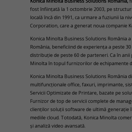
Konica Minolta Business Solutions România,
f
fost înfiinţată la 1 octombrie 2003, pe struct
locală încă din 1991, ca urmare a fuziunii la ni
Corporation, care a generat noua companie Ko
Konica Minolta Business Solutions România a p
România, beneficiind de experienţa a peste 30 
distribuţie de peste 60 de parteneri. Ca în ani
Minolta în topul furnizorilor de echipamente 
Konica Minolta Business Solutions România d
multifuncţionale office, faxuri, imprimante, sis
Servicii Optimizate de Printare, bazate pe so
Furnizor de top de servicii complete de manag
clienților soluții software de ultimă generație î
mediile cloud. Totodată, Konica Minolta comer
și analiză video avansată.