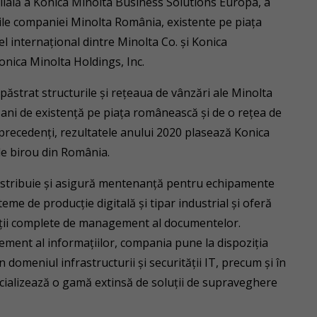
ilială a Konica Minolta Business Solutions Europa, a
urile companiei Minolta România, existente pe piaţa
vel internaţional dintre Minolta Co. şi Konica
nica Minolta Holdings, Inc.
ăstrat structurile şi reţeaua de vânzări ale Minolta
ani de existenţă pe piaţa românească şi de o reţea de
i precedenţi, rezultatele anului 2020 plasează Konica
de birou din România.
istribuie și asigură mentenanță pentru echipamente
teme de producție digitală și tipar industrial şi oferă
luţii complete de management al documentelor.
ement al informațiilor, compania pune la dispoziția
n domeniul infrastructurii și securității IT, precum și în
cializează o gamă extinsă de soluții de supraveghere