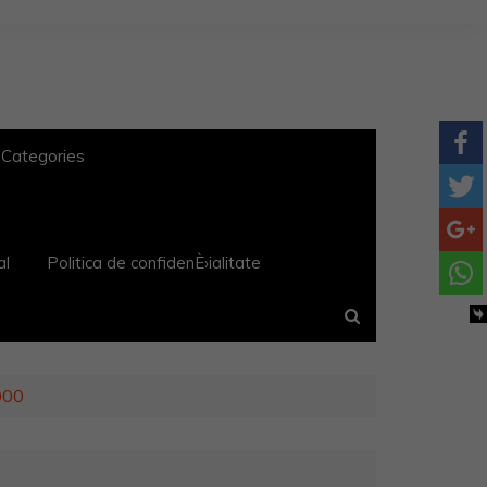
 Categories
al
Politica de confidenÈ›ialitate
000