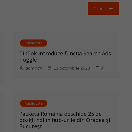
Next
Publicitate
TikTok introduce funcția Search Ads
Toggle
admin@
11 octombrie 2023
0
Publicitate
Packeta România deschide 25 de
poziții noi în hub-urile din Oradea și
București