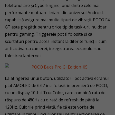
telefonul are și CyberEngine, unul dintre cele mai
performante motoare liniare din universul Android,
capabil să asigure mai multe tipuri de vibrații. POCO F4
GT este pregătit pentru orice tip de task-uri, nu doar
pentru gaming. Triggerele pot fi folosite și ca
scurtături pentru acces instant la diferite funcții, cum
ar fi activarea camerei, înregistrarea ecranului sau
folosirea lanternei.
La atingerea unui buton, utilizatorii pot activa ecranul
plat AMOLED de 6.67 inci folosit în premieră de POCO,
cu un display 10-bit TrueColor, care combină rata de
răspuns de 480Hz cu o rată de refresh de până la
120Hz. Culorile prind viață, fie că este vorba de
utilizare în timpul jocurilor sau pentru vizionarea de