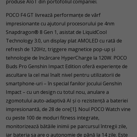
produse AIoT din portofoliul companiei.
POCO F4 GT livrează performanțe de vârf
impresionante cu ajutorul procesorului pe 4nm
Snapdragon® 8 Gen 1, asistat de LiquidCool
Technology 3.0, un display plat AMOLED cu rată de
refresh de 120Hz, triggere magnetice pop-up și
tehnologie de încărcare HyperCharge la 120W. POCO
Buds Pro Genshin Impact Edition oferă experiențe de
ascultare la cel mai înalt nivel pentru utilizatorii de
smartphone-uri – în special fanilor jocului Genshin
Impact – cu un design cu totul nou, anulare a
zgomotului auto-adaptivă AI și o rezistență a bateriei
impresionantă, de 28 de ore[1]. Noul POCO Watch vine
cu peste 100 de moduri fitness integrate,
monitorizează bătăile inimii pe parcursul întregii zile,
iar bateria sa are o autonomie de până la 14 zile. Este