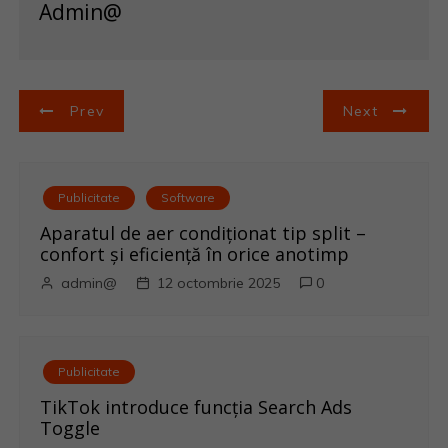
Admin@
N
Prev
Next
a
v
Publicitate
Software
i
Aparatul de aer condiționat tip split –
confort și eficiență în orice anotimp
g
admin@
12 octombrie 2025
0
a
r
Publicitate
e
TikTok introduce funcția Search Ads
Toggle