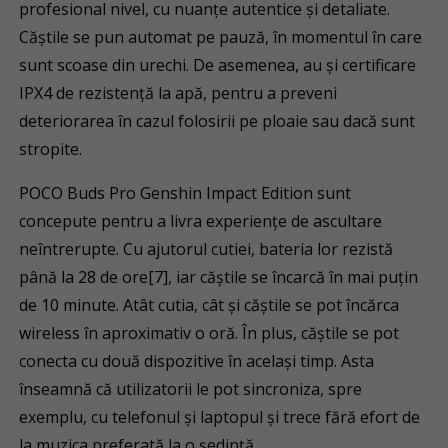
profesional nivel, cu nuanțe autentice și detaliate.
Căștile se pun automat pe pauză, în momentul în care
sunt scoase din urechi. De asemenea, au și certificare
IPX4 de rezistență la apă, pentru a preveni
deteriorarea în cazul folosirii pe ploaie sau dacă sunt
stropite.
POCO Buds Pro Genshin Impact Edition sunt
concepute pentru a livra experiențe de ascultare
neîntrerupte. Cu ajutorul cutiei, bateria lor rezistă
până la 28 de ore[7], iar căștile se încarcă în mai puțin
de 10 minute. Atât cutia, cât și căștile se pot încărca
wireless în aproximativ o oră. În plus, căștile se pot
conecta cu două dispozitive în același timp. Asta
înseamnă că utilizatorii le pot sincroniza, spre
exemplu, cu telefonul și laptopul și trece fără efort de
la muzica preferată la o ședință.