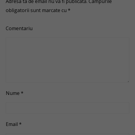
Adresa ta de email nu va fi publicată.
Câmpurile
obligatorii sunt marcate cu
*
Comentariu
Nume
*
Email
*