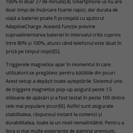
100% în doar 27 de minute[4]. Smartphone-ul nu are
doar timpi de încărcare foarte rapizi, dar durata de
viață a bateriei poate fi protejată cu ajutorul
AdaptiveCharge. Această funcție previne
supraalimentarea bateriei în intervalul critic cuprins
între 80% și 100%, atunci când telefonul este lăsat în
priză pe timpul nopții[5].
Triggerele magnetice apar în momentul în care
utilizatorii se pregătesc pentru bătăliile din jocuri.
Acest setup a depășit toate așteptările. Sistemul unic
de triggere magnetice pop-up asigură peste 1.5
milioane de apăsări și a fost testat în peste 100 dintre
cele mai populare jocuri[6]. Astfel sunt asigurate
stabilitatea, răspunsul instant la comenzi și
durabilitatea, toate la un nivel nemaiîntâlnit. Pentru a
livra și mai multe experiențe de gaming premium,