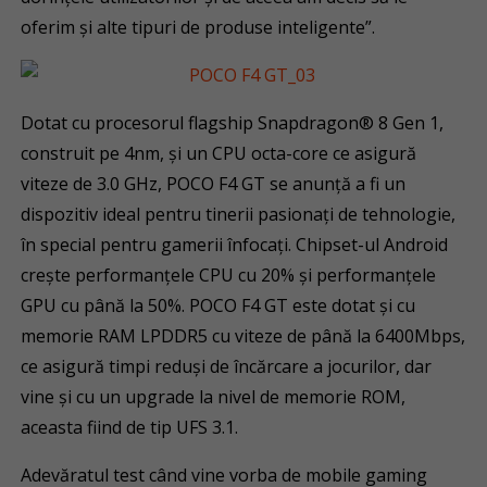
oferim și alte tipuri de produse inteligente”.
Dotat cu procesorul flagship Snapdragon® 8 Gen 1,
construit pe 4nm, și un CPU octa-core ce asigură
viteze de 3.0 GHz, POCO F4 GT se anunță a fi un
dispozitiv ideal pentru tinerii pasionați de tehnologie,
în special pentru gamerii înfocați. Chipset-ul Android
crește performanțele CPU cu 20% și performanțele
GPU cu până la 50%. POCO F4 GT este dotat și cu
memorie RAM LPDDR5 cu viteze de până la 6400Mbps,
ce asigură timpi reduși de încărcare a jocurilor, dar
vine și cu un upgrade la nivel de memorie ROM,
aceasta fiind de tip UFS 3.1.
Adevăratul test când vine vorba de mobile gaming