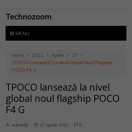
S
k
Technozoom
i
p
t
MENU
o
c
o
Home
2022
Aprilie
27
n
TPOCO Lansează La Nivel Global Noul Flagship
t
POCO F4 G
e
TPOCO lansează la nivel
n
t
global noul flagship POCO
F4 G
admin@
27 aprilie 2022
0