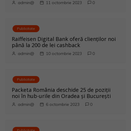
î
admin@
11 octombrie 2023
0
n
a
Publicitate
r
Raiffeisen Digital Bank oferă clienților noi
până la 200 de lei cashback
t
admin@
10 octombrie 2023
0
i
c
Publicitate
o
Packeta România deschide 25 de poziții
noi în hub-urile din Oradea și București
l
admin@
6 octombrie 2023
0
e
Publicitate