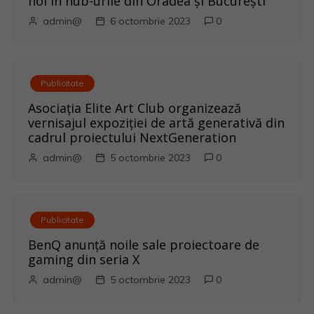
noi în hub-urile din Oradea și București
l
admin@
6 octombrie 2023
0
e
Publicitate
Asociația Elite Art Club organizează
vernisajul expoziției de artă generativă din
cadrul proiectului NextGeneration
admin@
5 octombrie 2023
0
Publicitate
BenQ anunţă noile sale proiectoare de
gaming din seria X
admin@
5 octombrie 2023
0