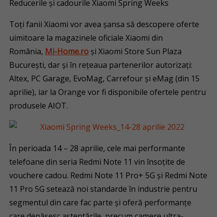
Reducerile și cadourile Xiaomi Spring Weeks
Toți fanii Xiaomi vor avea șansa să descopere oferte
uimitoare la magazinele oficiale Xiaomi din
România,
Mi-Home.ro
și Xiaomi Store Sun Plaza
București, dar și în rețeaua partenerilor autorizați:
Altex, PC Garage, EvoMag, Carrefour și eMag (din 15
aprilie), iar la Orange vor fi disponibile ofertele pentru
produsele AIOT.
În perioada 14 – 28 aprilie, cele mai performante
telefoane din seria Redmi Note 11 vin însoțite de
vouchere cadou. Redmi Note 11 Pro+ 5G și Redmi Note
11 Pro 5G setează noi standarde în industrie pentru
segmentul din care fac parte și oferă performanțe
care depășesc așteptările, precum camere ultra-