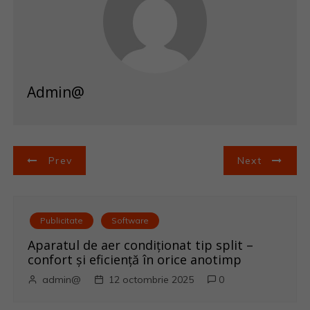
Admin@
N
Prev
Next
a
v
Publicitate
Software
i
Aparatul de aer condiționat tip split –
confort și eficiență în orice anotimp
g
admin@
12 octombrie 2025
0
a