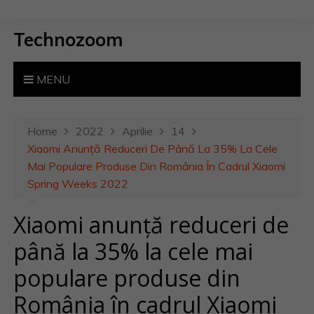
S
k
Technozoom
i
p
t
MENU
o
c
o
Home
2022
Aprilie
14
n
Xiaomi Anunță Reduceri De Până La 35% La Cele
t
Mai Populare Produse Din România În Cadrul Xiaomi
e
Spring Weeks 2022
n
Xiaomi anunță reduceri de
t
până la 35% la cele mai
populare produse din
România în cadrul Xiaomi