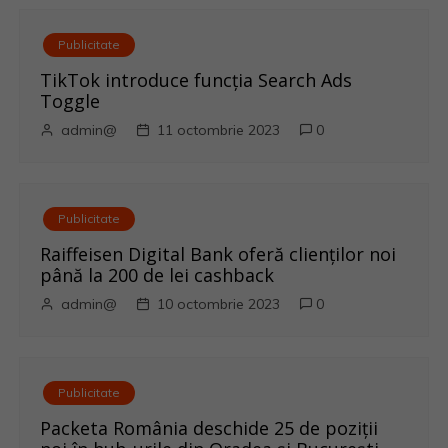
r
Publicitate
e
TikTok introduce funcția Search Ads
Toggle
î
admin@
11 octombrie 2023
0
n
a
Publicitate
r
Raiffeisen Digital Bank oferă clienților noi
până la 200 de lei cashback
t
admin@
10 octombrie 2023
0
i
c
Publicitate
o
Packeta România deschide 25 de poziții