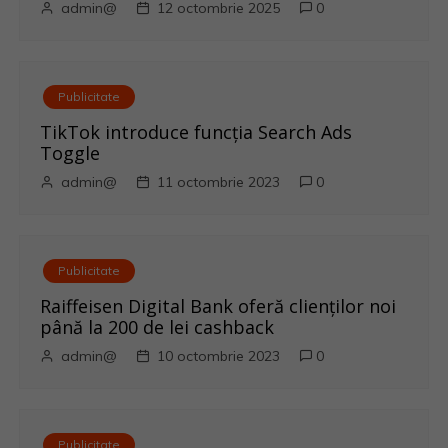
g
admin@
12 octombrie 2025
0
a
r
Publicitate
e
TikTok introduce funcția Search Ads
Toggle
î
admin@
11 octombrie 2023
0
n
a
Publicitate
r
Raiffeisen Digital Bank oferă clienților noi
până la 200 de lei cashback
t
admin@
10 octombrie 2023
0
i
c
Publicitate