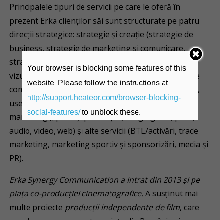
Principalele tipuri de servicii pe care le oferă în
prezent Erka clienților săi sunt structurate pe patru
direcții strategice: strategie și creație (strategie de
business, strategie de marketing si comunicare,
strategie de brand, poziționare, naming, identitate
Your browser is blocking some features of this
vizuală, packaging și copyright), digital (strategie de
website. Please follow the instructions at
comunicare digitală, de social media și performanță,
http://support.heateor.com/browser-blocking-
user experience, design, web design și influence
social-features/
to unblock these.
marketing ), print și producție (design grafic, print,
audio, video, web) și alte servicii (BTL/activări, trade
marketing, marketing sportiv și sponsorizări, media și
PR).
Erka Synergy Communication a intrat din 2013 și pe
piața co-producției cinematografice.
A susținut mai
multe proiecte
producții independente de film
, care