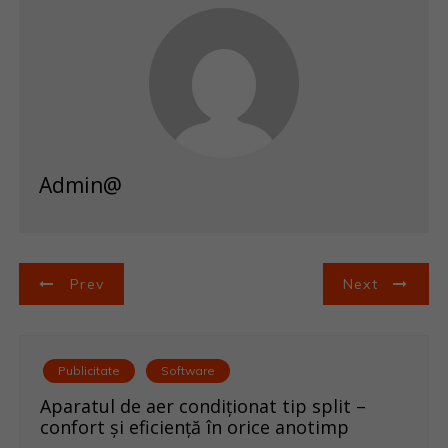
Admin@
N
Prev
Next
a
v
Publicitate
Software
i
Aparatul de aer condiționat tip split –
confort și eficiență în orice anotimp