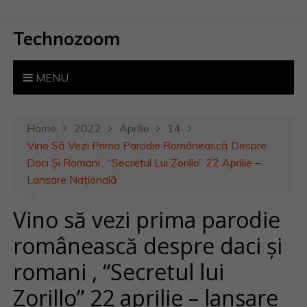
S
k
Technozoom
i
p
t
MENU
o
c
o
Home
2022
Aprilie
14
n
Vino Să Vezi Prima Parodie Românească Despre
t
Daci Și Romani , “Secretul Lui Zorillo” 22 Aprilie –
e
Lansare Națională
n
Vino să vezi prima parodie
t
românească despre daci și
romani , “Secretul lui
Zorillo” 22 aprilie – lansare