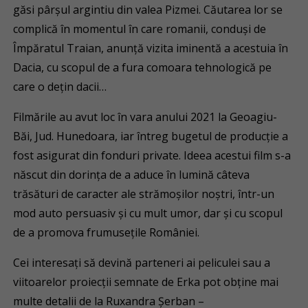
găsi pârșul argintiu din valea Pizmei. Căutarea lor se
complică în momentul în care romanii, conduși de
Împăratul Traian, anunță vizita iminentă a acestuia în
Dacia, cu scopul de a fura comoara tehnologică pe
care o dețin dacii…
Filmările au avut loc în vara anului 2021 la Geoagiu-
Băi, Jud. Hunedoara, iar întreg bugetul de producție a
fost asigurat din fonduri private. Ideea acestui film s-a
născut din dorința de a aduce în lumină câteva
trăsături de caracter ale strămoșilor noștri, într-un
mod auto persuasiv și cu mult umor, dar și cu scopul
de a promova frumuseţile României.
Cei interesați să devină parteneri ai peliculei sau a
viitoarelor proiecții semnate de Erka pot obține mai
multe detalii de la Ruxandra Șerban –