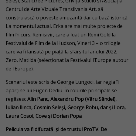
Seleși, Statictree Pictures, Grivița Studio și Asociația
Centrul de Arte Vizuale Transilvania Art, să
construiască o poveste amuzantă dar cu bază istorică.
La momentul actual, Erka are mai multe proiecte de
film în curs: Remisivir, care a luat un Remi Gold la
Festivalul de Film de la Hudson, Vineri 3 – o trilogie
care va fi lansată pe piață la sfârșitul anului 2022,
Zero, Matilda (selecționat la Festivalul l’Europe autour
de l’Europe).
Scenariul este scris de George Lungoci, iar regia îi
aparține lui Eugen Dediu. În rolurile principale se
regăsesc
Alin Panc, Alexandru Pop (Văru Săndel),
Iulian llinca, Cosmin Seleși, George Robu, dar și Lora,
Laura Cosoi, Cove și Dorian Popa
.
Pelicula va fi difuzată și de trustul ProTV. De