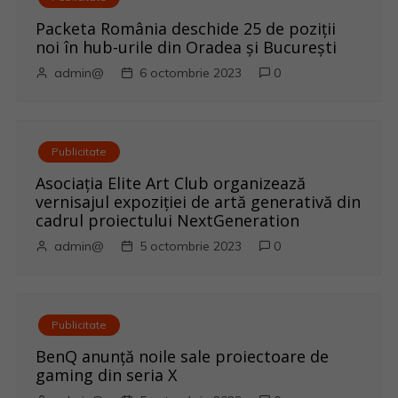
o
Packeta România deschide 25 de poziții
noi în hub-urile din Oradea și București
l
admin@
6 octombrie 2023
0
e
Publicitate
Asociația Elite Art Club organizează
vernisajul expoziției de artă generativă din
cadrul proiectului NextGeneration
admin@
5 octombrie 2023
0
Publicitate
BenQ anunţă noile sale proiectoare de
gaming din seria X