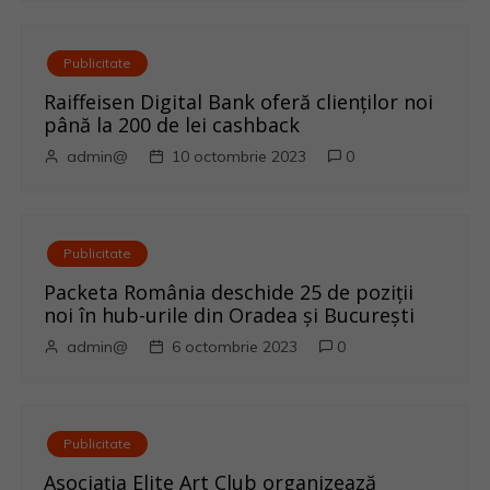
n
a
Publicitate
r
Raiffeisen Digital Bank oferă clienților noi
până la 200 de lei cashback
t
admin@
10 octombrie 2023
0
i
c
Publicitate
o
Packeta România deschide 25 de poziții
noi în hub-urile din Oradea și București
l
admin@
6 octombrie 2023
0
e
Publicitate
Asociația Elite Art Club organizează