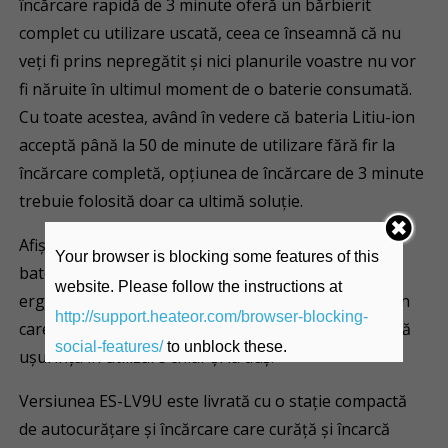
încărcare rapidă de 3 minute oferă un bărbierit
complet cu utilizare uscată, ceea ce înseamnă că nu
veți fi prins nepregătit și nici planurile voastre nu vor
fi năruite în ultimul moment de o baterie consumată.
Cu toate acestea, având în vedere că bateria Litiu-ion
acceptă până la 50 de minute de utilizare fără fir la
încărcare completă, opțiunea de încărcare de 3 minute
trebuie folosită doar ca ultimă soluție.
Afișajul LED în 5 trepte arată dintr-o privire starea
Your browser is blocking some features of this
bateriei și starea de funcționare, iar designul
website. Please follow the instructions at
ergonomic cu un suport de susținere pentru locul în
http://support.heateor.com/browser-blocking-
care degetul mare se sprijină în mod natural asigură
social-features/
to unblock these.
ușurința în utilizare chiar și la duș.
Versiunea ES-LV9U este livrată cu o stație compactă
de autocurățare și încărcare care curăță și încarcă