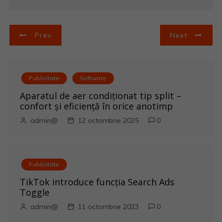
N
Prev
Next
a
v
Publicitate
Software
i
Aparatul de aer condiționat tip split –
confort și eficiență în orice anotimp
g
admin@
12 octombrie 2025
0
a
r
Publicitate
e
TikTok introduce funcția Search Ads
Toggle
î
admin@
11 octombrie 2023
0