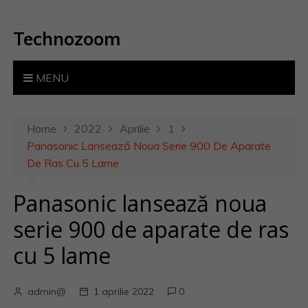
S
k
Technozoom
i
p
t
MENU
o
c
o
Home
2022
Aprilie
1
n
Panasonic Lansează Noua Serie 900 De Aparate
t
De Ras Cu 5 Lame
e
Panasonic lansează noua
n
t
serie 900 de aparate de ras
cu 5 lame
admin@
1 aprilie 2022
0