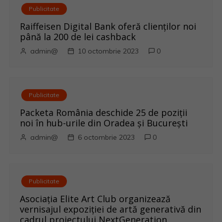
a
Publicitate
r
Raiffeisen Digital Bank oferă clienților noi
până la 200 de lei cashback
t
admin@
10 octombrie 2023
0
i
c
Publicitate
o
Packeta România deschide 25 de poziții
noi în hub-urile din Oradea și București
l
admin@
6 octombrie 2023
0
e
Publicitate
Asociația Elite Art Club organizează
vernisajul expoziției de artă generativă din
cadrul proiectului NextGeneration