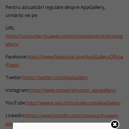
Pentru actualizări regulate despre AppGallery,
urmăriți-ne pe:
URL:
https://consumer.huawei.com/en/mobileservices/appg
allery/
Facebook:
https://www.facebook.com/AppGalleryOfficia
lPage/
Twitter:
https://twitter.com/AppGallery
Instagram:
https://www.instagram.com/_appgallery/
YouTube:
http://www.e-sex.ro
Youtube.com/AppGalery
LinkedIn:
https://www.linkedin.com/company/huawei-
app-gallery/