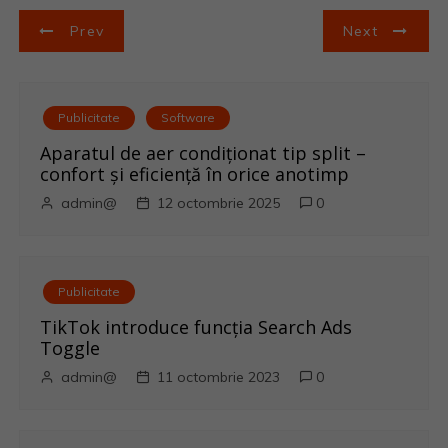
N
Prev
Next
a
v
Publicitate
Software
i
Aparatul de aer condiționat tip split –
confort și eficiență în orice anotimp
g
admin@
12 octombrie 2025
0
a
r
Publicitate
e
TikTok introduce funcția Search Ads
Toggle
î
admin@
11 octombrie 2023
0
n