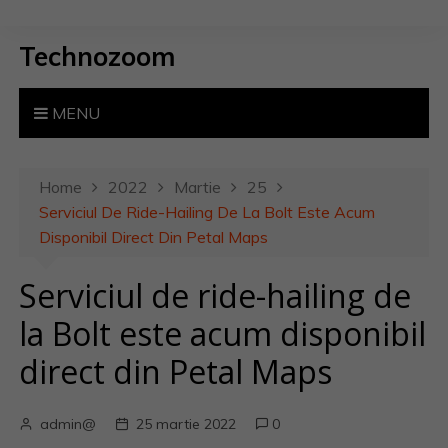
S
k
Technozoom
i
p
t
MENU
o
c
o
Home
2022
Martie
25
n
Serviciul De Ride-Hailing De La Bolt Este Acum
t
Disponibil Direct Din Petal Maps
e
Serviciul de ride-hailing de
n
t
la Bolt este acum disponibil
direct din Petal Maps
admin@
25 martie 2022
0