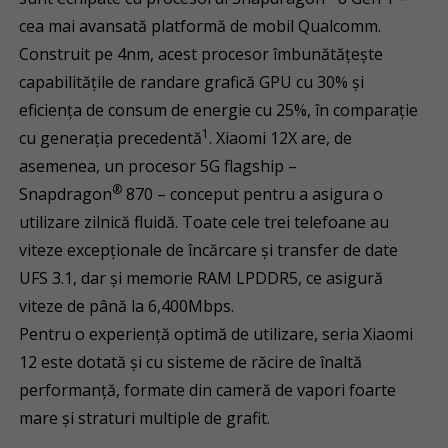
cea mai avansată platformă de mobil Qualcomm.
Construit pe 4nm, acest procesor îmbunătățește
capabilitățile de randare grafică GPU cu 30% și
eficiența de consum de energie cu 25%, în comparație
1
cu generația precedentă
. Xiaomi 12X are, de
asemenea, un procesor 5G flagship –
®
Snapdragon
870 – conceput pentru a asigura o
utilizare zilnică fluidă. Toate cele trei telefoane au
viteze excepționale de încărcare și transfer de date
UFS 3.1, dar și memorie RAM LPDDR5, ce asigură
viteze de până la 6,400Mbps.
Pentru o experiență optimă de utilizare, seria Xiaomi
12 este dotată și cu sisteme de răcire de înaltă
performanță, formate din cameră de vapori foarte
mare și straturi multiple de grafit.