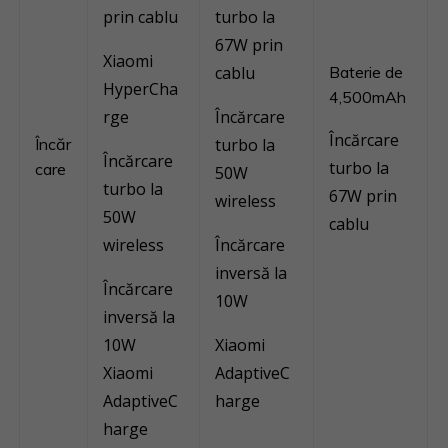
prin cablu
turbo la
67W prin
Xiaomi
cablu
Baterie de
HyperCha
4,500mAh
rge
Încărcare
Încărcare
Încăr
turbo la
Încărcare
turbo la
care
50W
turbo la
67W prin
wireless
50W
cablu
wireless
Încărcare
inversă la
Încărcare
10W
inversă la
10W
Xiaomi
Xiaomi
AdaptiveC
AdaptiveC
harge
harge