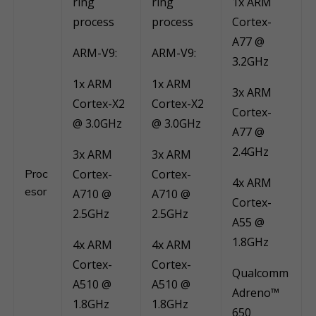
ring
ring
1x ARM
process
process
Cortex-
A77 @
ARM-V9:
ARM-V9:
3.2GHz
1x ARM
1x ARM
3x ARM
Cortex-X2
Cortex-X2
Cortex-
@ 3.0GHz
@ 3.0GHz
A77 @
2.4GHz
3x ARM
3x ARM
Proc
Cortex-
Cortex-
4x ARM
esor
A710 @
A710 @
Cortex-
2.5GHz
2.5GHz
A55 @
1.8GHz
4x ARM
4x ARM
Cortex-
Cortex-
Qualcomm
A510 @
A510 @
Adreno™
1.8GHz
1.8GHz
650