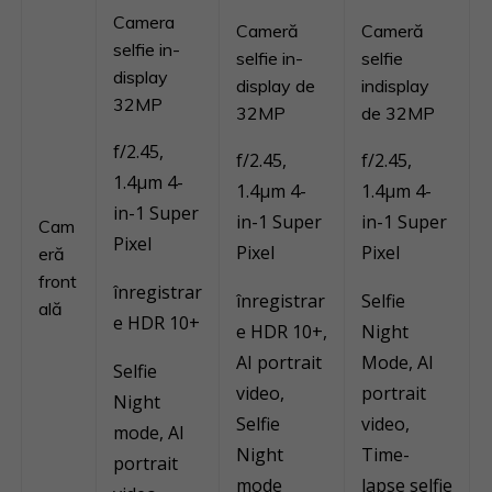
Camera
Cameră
Cameră
selfie in-
selfie in-
selfie
display
display de
indisplay
32MP
32MP
de 32MP
f/2.45,
f/2.45,
f/2.45,
1.4μm 4-
1.4μm 4-
1.4μm 4-
in-1 Super
in-1 Super
in-1 Super
Cam
Pixel
Pixel
Pixel
eră
front
înregistrar
înregistrar
Selfie
ală
e HDR 10+
e HDR 10+,
Night
AI portrait
Mode, AI
Selfie
video,
portrait
Night
Selfie
video,
mode, AI
Night
Time-
portrait
mode
lapse selfie