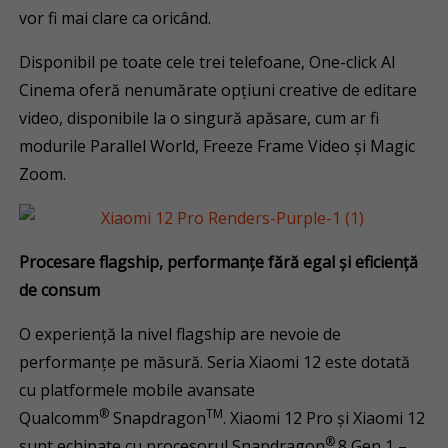
vor fi mai clare ca oricând.
Disponibil pe toate cele trei telefoane, One-click AI
Cinema oferă nenumărate opțiuni creative de editare
video, disponibile la o singură apăsare, cum ar fi
modurile Parallel World, Freeze Frame Video și Magic
Zoom.
Procesare flagship, performanțe fără egal și eficiență
de consum
O experiență la nivel flagship are nevoie de
performanțe pe măsură. Seria Xiaomi 12 este dotată
cu platformele mobile avansate
®
TM
Qualcomm
Snapdragon
. Xiaomi 12 Pro și Xiaomi 12
®
sunt echipate cu procesorul Snapdragon
8 Gen 1 –