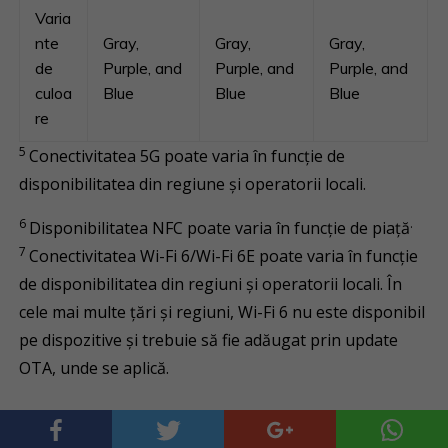
Varia
nte
Gray,
Gray,
Gray,
de
Purple, and
Purple, and
Purple, and
culoa
Blue
Blue
Blue
re
5
Conectivitatea 5G poate varia în funcție de
disponibilitatea din regiune și operatorii locali.
6
.
Disponibilitatea NFC poate varia în funcție de piață
7
Conectivitatea Wi-Fi 6/Wi-Fi 6E poate varia în funcție
de disponibilitatea din regiuni și operatorii locali. În
cele mai multe țări și regiuni, Wi-Fi 6 nu este disponibil
pe dispozitive și trebuie să fie adăugat prin update
OTA, unde se aplică.