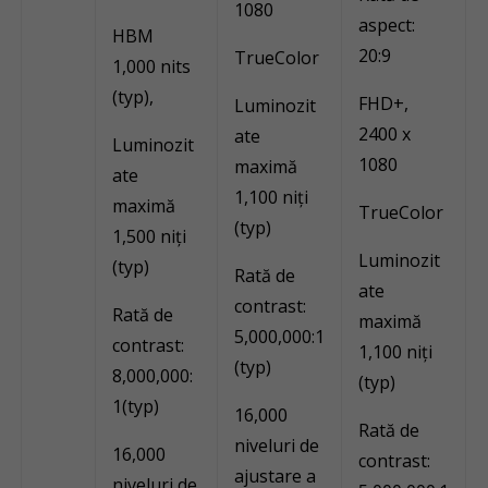
1080
aspect:
HBM
20:9
TrueColor
1,000 nits
(typ),
FHD+,
Luminozit
2400 x
ate
Luminozit
1080
maximă
ate
1,100 niți
maximă
TrueColor
(typ)
1,500 niți
Luminozit
(typ)
Rată de
ate
contrast:
Rată de
maximă
5,000,000:1
contrast:
1,100 niți
(typ)
8,000,000:
(typ)
1(typ)
16,000
Rată de
niveluri de
16,000
contrast:
ajustare a
niveluri de