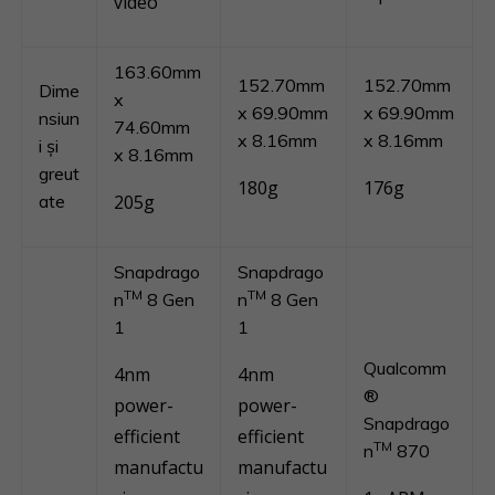
video
163.60mm
152.70mm
152.70mm
Dime
x
x 69.90mm
x 69.90mm
nsiun
74.60mm
x 8.16mm
x 8.16mm
i și
x 8.16mm
greut
180g
176g
ate
205g
Snapdrago
Snapdrago
TM
TM
n
8 Gen
n
8 Gen
1
1
Qualcomm
4nm
4nm
®
power-
power-
Snapdrago
efficient
efficient
TM
n
870
manufactu
manufactu