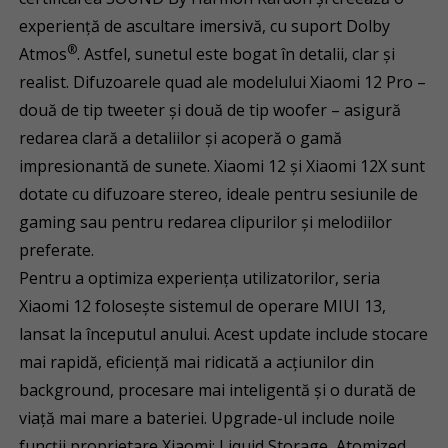
experiență de ascultare imersivă, cu suport Dolby
®
Atmos
. Astfel, sunetul este bogat în detalii, clar și
realist. Difuzoarele quad ale modelului Xiaomi 12 Pro –
două de tip tweeter și două de tip woofer – asigură
redarea clară a detaliilor și acoperă o gamă
impresionantă de sunete. Xiaomi 12 și Xiaomi 12X sunt
dotate cu difuzoare stereo, ideale pentru sesiunile de
gaming sau pentru redarea clipurilor și melodiilor
preferate.
Pentru a optimiza experiența utilizatorilor, seria
Xiaomi 12 folosește sistemul de operare MIUI 13,
lansat la începutul anului. Acest update include stocare
mai rapidă, eficiență mai ridicată a acțiunilor din
background, procesare mai inteligentă și o durată de
viață mai mare a bateriei. Upgrade-ul include noile
funcții proprietare Xiaomi: Liquid Storage, Atomized