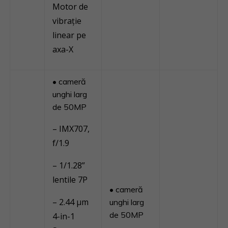
Motor de
vibrație
linear pe
axa-X
• cameră
unghi larg
de 50MP
– IMX707,
f/1.9
– 1/1.28”
lentile 7P
• cameră
– 2.44 μm
unghi larg
de 50MP
4-in-1