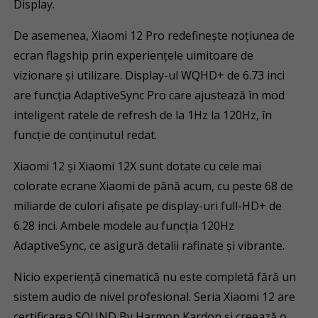
Display.
De asemenea, Xiaomi 12 Pro redefinește noțiunea de
ecran flagship prin experiențele uimitoare de
vizionare și utilizare. Display-ul WQHD+ de 6.73 inci
are funcția AdaptiveSync Pro care ajustează în mod
inteligent ratele de refresh de la 1Hz la 120Hz, în
funcție de conținutul redat.
Xiaomi 12 și Xiaomi 12X sunt dotate cu cele mai
colorate ecrane Xiaomi de până acum, cu peste 68 de
miliarde de culori afișate pe display-uri full-HD+ de
6.28 inci. Ambele modele au funcția 120Hz
AdaptiveSync, ce asigură detalii rafinate și vibrante.
Nicio experiență cinematică nu este completă fără un
sistem audio de nivel profesional. Seria Xiaomi 12 are
certificarea SOUND By Harmon Kardon și creează o