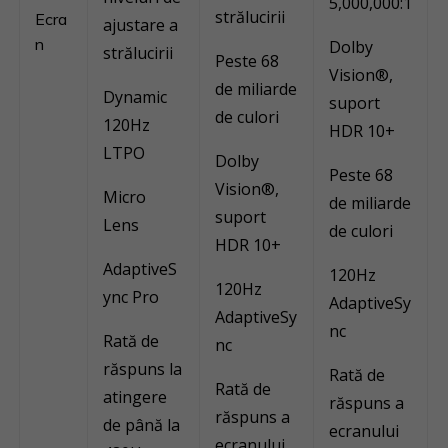
5,000,000:1
strălucirii
Ecra
ajustare a
n
Dolby
strălucirii
Peste 68
Vision®,
de miliarde
Dynamic
suport
de culori
120Hz
HDR 10+
LTPO
Dolby
Peste 68
Vision®,
Micro
de miliarde
suport
Lens
de culori
HDR 10+
AdaptiveS
120Hz
120Hz
ync Pro
AdaptiveSy
AdaptiveSy
nc
Rată de
nc
răspuns la
Rată de
Rată de
atingere
răspuns a
răspuns a
de până la
ecranului
ecranului