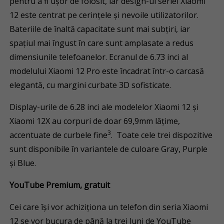
pentru a fi ușor de folosit, iar design-ul seriei Xiaomi
12 este centrat pe cerințele și nevoile utilizatorilor.
Bateriile de înaltă capacitate sunt mai subțiri, iar
spațiul mai îngust în care sunt amplasate a redus
dimensiunile telefoanelor. Ecranul de 6.73 inci al
modelului Xiaomi 12 Pro este încadrat într-o carcasă
elegantă, cu margini curbate 3D sofisticate.
Display-urile de 6.28 inci ale modelelor Xiaomi 12 și
Xiaomi 12X au corpuri de doar 69,9mm lățime,
3
accentuate de curbele fine
. Toate cele trei dispozitive
sunt disponibile în variantele de culoare Gray, Purple
și Blue.
YouTube Premium, gratuit
Cei care își vor achiziționa un telefon din seria Xiaomi
12 se vor bucura de până la trei luni de YouTube