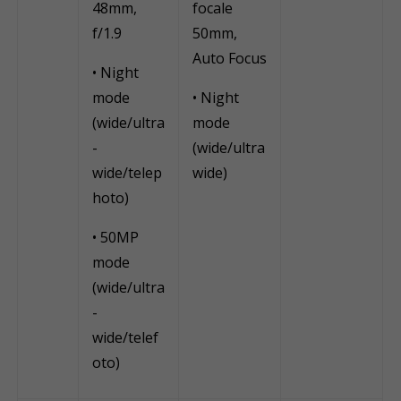
48mm,
focale
f/1.9
50mm,
Auto Focus
• Night
mode
• Night
(wide/ultra
mode
-
(wide/ultra
wide/telep
wide)
hoto)
• 50MP
mode
(wide/ultra
-
wide/telef
oto)