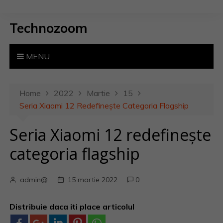
S
k
Technozoom
i
p
t
MENU
o
c
o
Home
2022
Martie
15
n
Seria Xiaomi 12 Redefinește Categoria Flagship
t
Seria Xiaomi 12 redefinește
e
n
categoria flagship
t
admin@
15 martie 2022
0
Distribuie daca iti place articolul