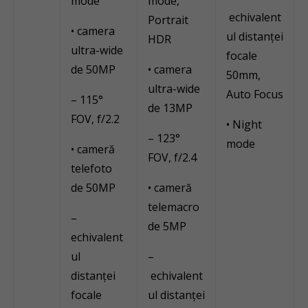
mode
mode,
echivalent
Portrait
• camera
ul distanței
HDR
ultra-wide
focale
de 50MP
• camera
50mm,
ultra-wide
Auto Focus
– 115°
de 13MP
FOV, f/2.2
• Night
– 123°
mode
• cameră
FOV, f/2.4
telefoto
de 50MP
• cameră
telemacro
–
de 5MP
echivalent
ul
–
distanței
echivalent
focale
ul distanței