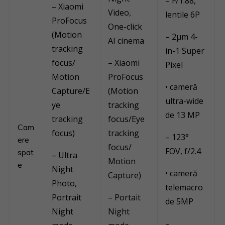
– F/1.88,
– Xiaomi
Video,
lentile 6P
ProFocus
One-click
(Motion
– 2μm 4-
AI cinema
tracking
in-1 Super
focus/
– Xiaomi
Pixel
Motion
ProFocus
• cameră
Capture/E
(Motion
ultra-wide
ye
tracking
de 13 MP
tracking
focus/Eye
Cam
focus)
tracking
– 123°
ere
focus/
FOV, f/2.4
spat
– Ultra
Motion
e
Night
• cameră
Capture)
Photo,
telemacro
Portrait
– Portait
de 5MP
Night
Night
–