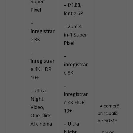
Super
– f/1.88,
Pixel
lentie 6P
–
– 2μm 4-
înregistrar
in-1 Super
e 8K
Pixel
–
–
înregistrar
înregistrar
e 4K HDR
e 8K
10+
–
– Ultra
înregistrar
Night
e 4K HDR
• cameră
Video,
10+
principală
One-click
de 50MP
AI cinema
– Ultra
Night