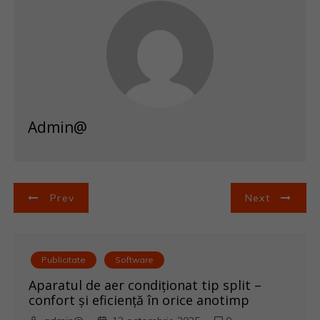
Admin@
N
Prev
Next
a
v
Publicitate
Software
i
Aparatul de aer condiționat tip split –
confort și eficiență în orice anotimp