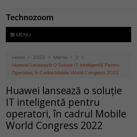
S
k
Technozoom
i
p
t
MENU
o
c
o
Home
2022
Martie
2
n
Huawei Lansează O Soluție IT Inteligentă Pentru
t
Operatori, În Cadrul Mobile World Congress 2022
e
Huawei lansează o soluție
n
t
IT inteligentă pentru
operatori, în cadrul Mobile
World Congress 2022