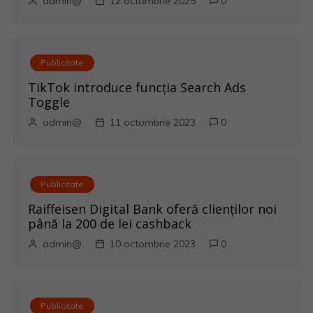
g
admin@
12 octombrie 2025
0
a
r
Publicitate
e
TikTok introduce funcția Search Ads
Toggle
î
admin@
11 octombrie 2023
0
n
a
Publicitate
r
Raiffeisen Digital Bank oferă clienților noi
până la 200 de lei cashback
t
admin@
10 octombrie 2023
0
i
c
Publicitate