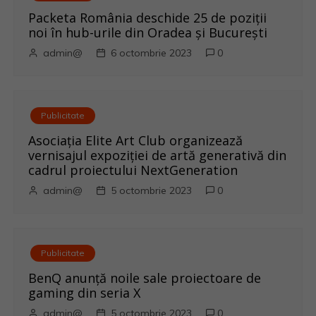
o
Packeta România deschide 25 de poziții
noi în hub-urile din Oradea și București
l
admin@
6 octombrie 2023
0
e
Publicitate
Asociația Elite Art Club organizează
vernisajul expoziției de artă generativă din
cadrul proiectului NextGeneration
admin@
5 octombrie 2023
0
Publicitate
BenQ anunţă noile sale proiectoare de
gaming din seria X
admin@
5 octombrie 2023
0