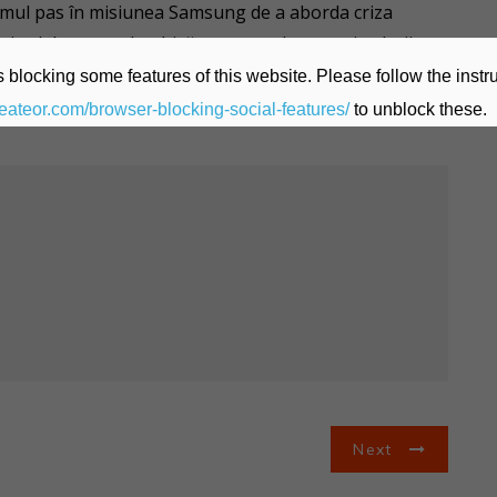
primul pas în misiunea Samsung de a aborda criza
a și colaborarea deschisă pentru a descoperi soluții
Puteți afla mai multe despre viziunea Samsung pentru
 blocking some features of this website. Please follow the instru
17:00).
heateor.com/browser-blocking-social-features/
to unblock these.
Next