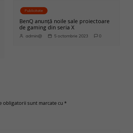
Publicitate
BenQ anunţă noile sale proiectoare
de gaming din seria X
admin@
5 octombrie 2023
0
 obligatorii sunt marcate cu
*