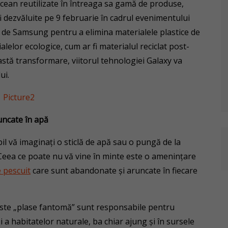
cean reutilizate în întreaga sa gamă de produse,
fi dezvăluite pe 9 februarie în cadrul evenimentului
 de Samsung pentru a elimina materialele plastice de
alelor ecologice, cum ar fi materialul reciclat post-
astă transformare, viitorul tehnologiei Galaxy va
ui.
uncate în apă
bil vă imaginați o sticlă de apă sau o pungă de la
Ceea ce poate nu vă vine în minte este o amenințare
e pescuit
care sunt abandonate și aruncate în fiecare
este „plase fantomă” sunt responsabile pentru
și a habitatelor naturale, ba chiar ajung și în sursele