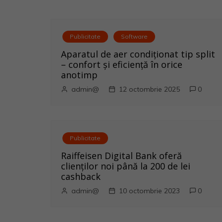
v
i
Publicitate
Software
Aparatul de aer condiționat tip split
g
– confort și eficiență în orice
anotimp
a
admin@
12 octombrie 2025
0
r
e
Publicitate
î
Raiffeisen Digital Bank oferă
n
clienților noi până la 200 de lei
cashback
a
admin@
10 octombrie 2023
0
r