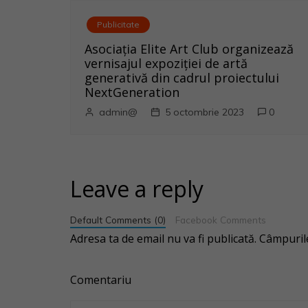
t
Publicitate
i
Asociația Elite Art Club organizează
vernisajul expoziției de artă
c
generativă din cadrul proiectului
NextGeneration
o
admin@
5 octombrie 2023
0
l
e
Leave a reply
Default Comments (0)
Facebook Comments
Adresa ta de email nu va fi publicată.
Câmpurile
Comentariu