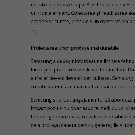
noastre de hrană și apă. Aceste plase de pescui
un ritm alarmant. Colectarea și reutilizarea ac
oceanelor curate, precum și în conservarea plane
Proiectarea unor produse mai durabile
Samsung a depășit întotdeauna limitele tehnol
lucru și în practicile sale de sustenabilitate. 
altfel ar deveni deșeuri periculoase, Samsung –
cu toții putem face mai mult cu mai puțin pent
Samsung și-a luat angajamentul să abordeze p
impact pozitiv nu doar asupra mediului, ci și as
tehnologic marchează o realizare notabilă în i
de a proteja planeta pentru generațiile viitoar