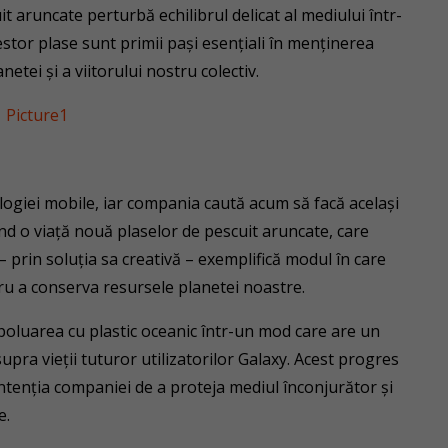
t aruncate perturbă echilibrul delicat al mediului într-
estor plase sunt primii pași esențiali în menținerea
tei și a viitorului nostru colectiv.
ogiei mobile, iar compania caută acum să facă același
Dând o viață nouă plaselor de pescuit aruncate, care
 prin soluția sa creativă – exemplifică modul în care
ru a conserva resursele planetei noastre.
oluarea cu plastic oceanic într-un mod care are un
upra vieții tuturor utilizatorilor Galaxy. Acest progres
ntenția companiei de a proteja mediul înconjurător și
e.