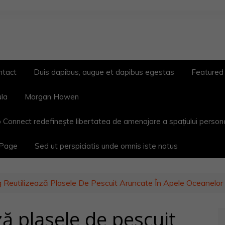
ntact
Duis dapibus, augue et dapibus egestas
Featured
ula
Morgan Howen
 Connect redefinește libertatea de amenajare a spațiului person
 Page
Sed ut perspiciatis unde omnis iste natus
Reutilizează Plasele De Pescuit Aruncate În Apele Oceanelor 
ă plasele de pescuit