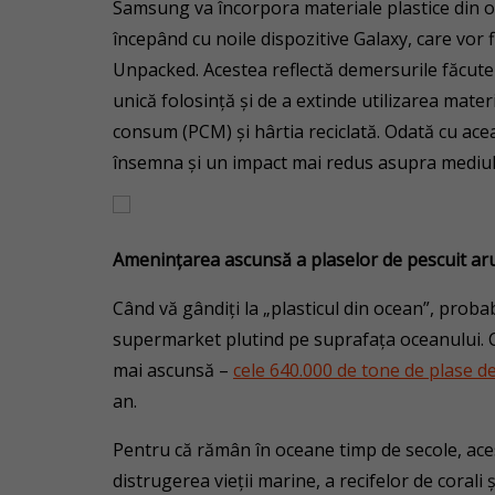
Samsung va încorpora materiale plastice din o
începând cu noile dispozitive Galaxy, care vor 
Unpacked. Acestea reflectă demersurile făcute
unică folosință și de a extinde utilizarea materi
consum (PCM) și hârtia reciclată. Odată cu ace
însemna și un impact mai redus asupra mediul
Amenințarea ascunsă a plaselor de pescuit ar
Când vă gândiți la „plasticul din ocean”, proba
supermarket plutind pe suprafața oceanului. 
mai ascunsă –
cele 640.000 de tone de plase d
an.
Pentru că rămân în oceane timp de secole, ac
distrugerea vieții marine, a recifelor de corali 