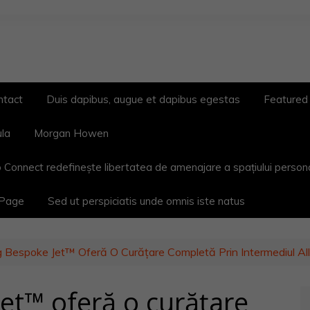
ntact
Duis dapibus, augue et dapibus egestas
Featured
ula
Morgan Howen
 Connect redefinește libertatea de amenajare a spațiului person
 Page
Sed ut perspiciatis unde omnis iste natus
Bespoke Jet™ Oferă O Curățare Completă Prin Intermediul Al
t™ oferă o curățare