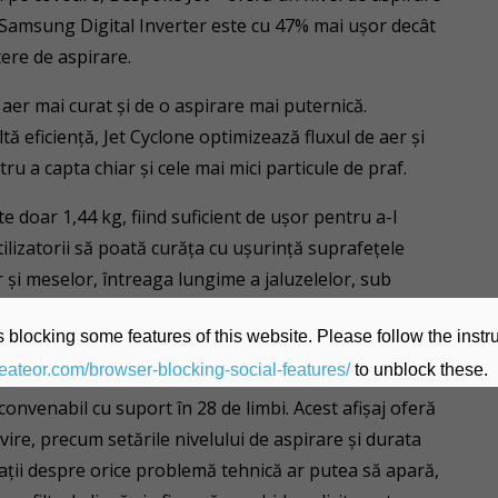
Samsung Digital Inverter este cu 47% mai ușor decât
ere de aspirare.
 aer mai curat și de o aspirare mai puternică.
ă eficiență, Jet Cyclone optimizează fluxul de aer și
u a capta chiar și cele mai mici particule de praf.
e doar 1,44 kg, fiind suficient de ușor pentru a-l
tilizatorii să poată curăța cu ușurință suprafețele
 și meselor, întreaga lungime a jaluzelelor, sub
 blocking some features of this website. Please follow the instru
heateor.com/browser-blocking-social-features/
to unblock these.
onvenabil cu suport în 28 de limbi. Acest afișaj oferă
vire, precum setările nivelului de aspirare și durata
ții despre orice problemă tehnică ar putea să apară,