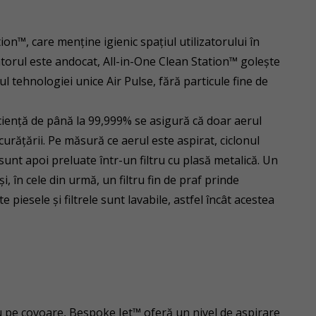
n™, care menține igienic spațiul utilizatorului în
ratorul este andocat, All-in-One Clean Station™ golește
ul tehnologiei unice Air Pulse, fără particule fine de
ficiență de până la 99,999% se asigură că doar aerul
curățării. Pe măsură ce aerul este aspirat, ciclonul
sunt apoi preluate într-un filtru cu plasă metalică. Un
i, în cele din urmă, un filtru fin de praf prinde
piesele și filtrele sunt lavabile, astfel încât acestea
u pe covoare, Bespoke Jet™ oferă un nivel de aspirare