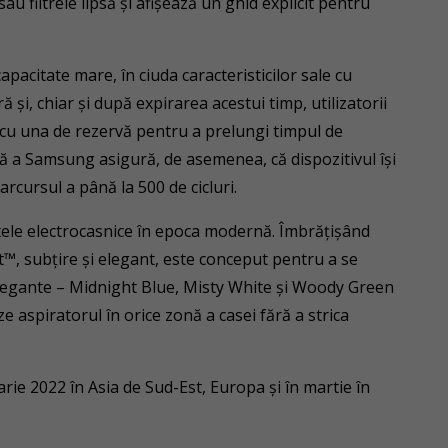
u filtrele lipsă și afișează un ghid explicit pentru
acitate mare, în ciuda caracteristicilor sale cu
ă și, chiar și după expirarea acestui timp, utilizatorii
 cu una de rezervă pentru a prelungi timpul de
ă a Samsung asigură, de asemenea, că dispozitivul își
cursul a până la 500 de cicluri.
ele electrocasnice în epoca modernă. Îmbrățișând
™, subțire și elegant, este conceput pentru a se
i elegante – Midnight Blue, Misty White și Woody Green
e aspiratorul în orice zonă a casei fără a strica
rie 2022 în Asia de Sud-Est, Europa și în martie în