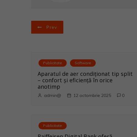
N
Prev
a
v
i
Publicitate
Software
Aparatul de aer condiționat tip split
g
– confort și eficiență în orice
anotimp
a
admin@
12 octombrie 2025
0
r
e
Publicitate
î
Raiffeisen Digital Bank oferă