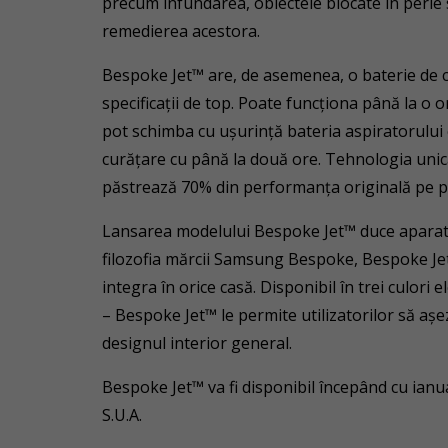
precum înfundarea, obiectele blocate în perie sa
remedierea acestora.
Bespoke Jet™ are, de asemenea, o baterie de cap
specificații de top. Poate funcționa până la o or
pot schimba cu ușurință bateria aspiratorului
curățare cu până la două ore. Tehnologia unic
păstrează 70% din performanța originală pe par
Lansarea modelului Bespoke Jet™ duce aparat
filozofia mărcii Samsung Bespoke, Bespoke Jet
integra în orice casă. Disponibil în trei culor
– Bespoke Jet™ le permite utilizatorilor să așez
designul interior general.
Bespoke Jet™ va fi disponibil începând cu ianua
S.U.A.