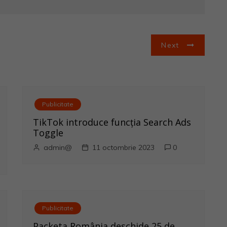
Next
Publicitate
TikTok introduce funcția Search Ads
Toggle
admin@
11 octombrie 2023
0
Publicitate
Packeta România deschide 25 de