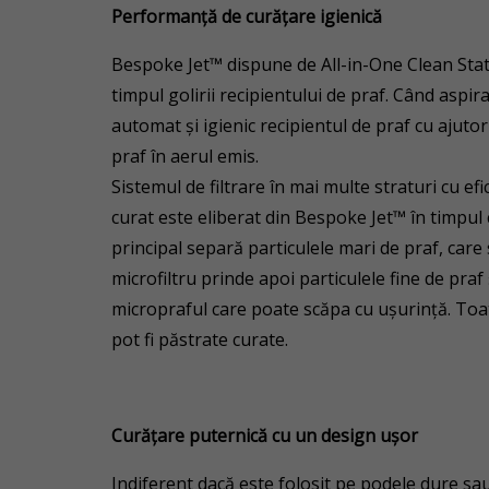
Performanță de curățare igienică
Bespoke Jet™ dispune de All-in-One Clean Statio
timpul golirii recipientului de praf. Când aspi
automat și igienic recipientul de praf cu ajutor
praf în aerul emis.
Sistemul de filtrare în mai multe straturi cu e
curat este eliberat din Bespoke Jet™ în timpul 
principal separă particulele mari de praf, care 
microfiltru prinde apoi particulele fine de praf ș
micropraful care poate scăpa cu ușurință. Toate 
pot fi păstrate curate.
Curățare puternică cu un design ușor
Indiferent dacă este folosit pe podele dure sa