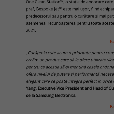
One Clean Station™, o stație de andocare care 
praf, Bespoke Jet™ este mai ușor, fiind echipa
predecesorul său pentru o curățare și mai puter
asemenea, recunoașterea pentru toate acestea
2021.
„Curățenia este acum o prioritate pentru cons
creăm un produs care să le ofere utilizatorilo
pentru ca aceștia să-și mențină casele ordon
oferă nivelul de putere și performanță necesa
elegant care se poate integra perfect în ori
Yang, Executive Vice President and Head of Cu
de la Samsung Electronics.