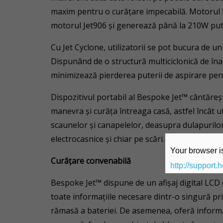
maxim pentru o curățare impecabilă. Motorul 
motorul Jet906 și generează până la 210W put
Cu Jet Cyclone, utilizatorii se pot bucura de un
Dispunând de o structură multiciclonică de înalt
minimizează pierderea puterii de aspirare pentr
Dispozitivul portabil al Bespoke Jet™ cântăreșt
manevra și curăța întreaga casă, astfel încât u
scaunelor și canapelelor, deasupra dulapurilor
electrocasnice și chiar pe scări.
Your browser is
Curățare convenabilă
http://support.
Bespoke Jet™ dispune de un afișaj digital LCD c
toate informațiile necesare dintr-o singură pri
rămasă a bateriei. De asemenea, oferă informa