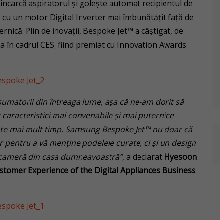
încarcă aspiratorul și golește automat recipientul de
t cu un motor Digital Inverter mai îmbunătățit față de
nică. Plin de inovații, Bespoke Jet™ a câștigat, de
 în cadrul CES, fiind premiat cu Innovation Awards
umatorii din întreaga lume, așa că ne-am dorit să
r caracteristici mai convenabile și mai puternice
ate mai mult timp. Samsung Bespoke Jet™ nu doar că
r pentru a vă menține podelele curate, ci și un design
ce cameră din casa dumneavoastră”
, a declarat
Hyesoon
stomer Experience of the Digital Appliances Business