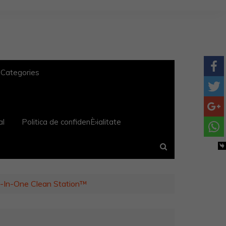
 Categories
al
Politica de confidenÈ›ialitate
l-In-One Clean Station™