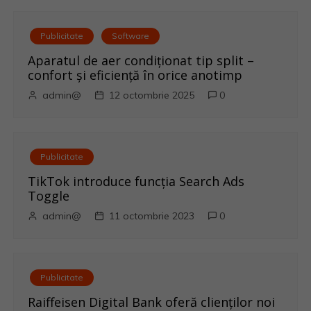
a
v
Publicitate
Software
i
Aparatul de aer condiționat tip split –
confort și eficiență în orice anotimp
g
admin@
12 octombrie 2025
0
a
r
Publicitate
e
TikTok introduce funcția Search Ads
Toggle
î
admin@
11 octombrie 2023
0
n
a
Publicitate
r
Raiffeisen Digital Bank oferă clienților noi