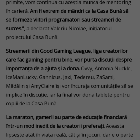
primite, vom continua cu aceștia munca de mentoring
în carieră.
Am fi extrem de mândri ca la Casa Bună să
se formeze viitori programatori sau streameri de
succes.”
, a declarat Valeriu Nicolae, inițiatorul
proiectului Casa Bună.
Streamerii din Good Gaming League, liga creatorilor
care fac gaming pentru bine, vor purta discuții despre
importanța de a ajuta și a dona.
Ovvy, Antonia Nuckle,
IceManLucky, Gannicus, Jaxi, Tedereu, ZaSami,
Mădălin și AmyClaire își vor încuraja comunitățile să se
implice în discuție, iar la final vor dona tablete pentru
copiii de la Casa Bună.
La maraton, gamerii au parte de educație financiară
într-un mod inedit de la creatorii preferați.
Aceasta
lipsește atât în viața reală, cât și în jocuri, dar e o parte