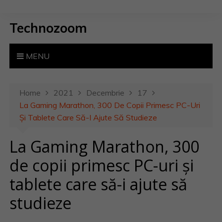
S
k
Technozoom
i
p
t
MENU
o
c
o
Home
2021
Decembrie
17
n
La Gaming Marathon, 300 De Copii Primesc PC-Uri
t
Și Tablete Care Să-I Ajute Să Studieze
e
La Gaming Marathon, 300
n
t
de copii primesc PC-uri și
tablete care să-i ajute să
studieze