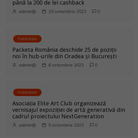
până la 200 de lei cashback
t
admin@
10 octombrie 2023
0
i
c
Publicitate
o
Packeta România deschide 25 de poziții
noi în hub-urile din Oradea și București
l
admin@
6 octombrie 2023
0
e
Publicitate
Asociația Elite Art Club organizează
vernisajul expoziției de artă generativă din
cadrul proiectului NextGeneration
admin@
5 octombrie 2023
0