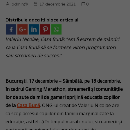
admin@
17 decembrie 2021
0
Distribuie daca iti place articolul
Valeriu Nicolae, Casa Bună
: “
Am fi extrem de mândri
ca la Casa Bună să se formeze viitori programatori
sau streameri de succes.”
Bucure
ști, 17 decembrie –
Sâmbătă,
pe 18 decembrie,
în cadrul Gaming Marathon, streamerii și comunitățile
lor de sute de mii de gameri sprijină educația copiilor
de la
Casa Bună
. ONG-ul creat de Valeriu Nicolae are
ca scop accesul copiilor din familii marginalizate la
educație, astfel că în timpul maratonului, streamerii și
partenerii evenimentului vor dona zeci de