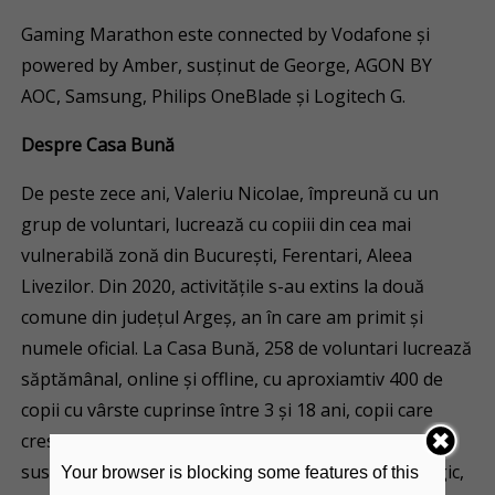
Gaming Marathon este connected by Vodafone și
powered by Amber, susținut de George, AGON BY
AOC, Samsung, Philips OneBlade și Logitech G.
Despre Casa Bună
De peste zece ani, Valeriu Nicolae, împreună cu un
grup de voluntari, lucrează cu copiii din cea mai
vulnerabilă zonă din București, Ferentari, Aleea
Livezilor. Din 2020, activitățile s-au extins la două
comune din județul Argeș, an în care am primit și
numele oficial. La Casa Bună, 258 de voluntari lucrează
săptămânal, online și offline, cu aproxiamtiv 400 de
copii cu vârste cuprinse între 3 și 18 ani, copii care
cresc în familii defavorizate. Activitățile constau în
susținere educațională, suport medical (stomatologic,
Your browser is blocking some features of this