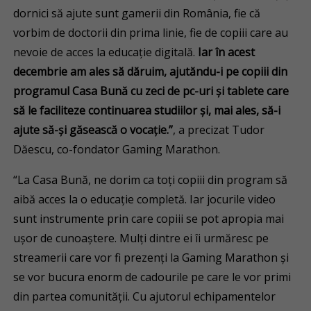
dornici să ajute sunt gamerii din România, fie că
vorbim de doctorii din prima linie, fie de copiii care au
nevoie de acces la educație digitală.
Iar în acest
decembrie am ales să dăruim, ajutăndu-i pe copiii din
programul Casa Bună cu zeci de pc-uri și tablete care
să le faciliteze continuarea studiilor și, mai ales, să-i
ajute să-și găsească o vocație.”
, a precizat Tudor
Dăescu, co-fondator Gaming Marathon.
“La Casa Bună, ne dorim ca toți copiii din program să
aibă acces la o educație completă. Iar jocurile video
sunt instrumente prin care copiii se pot apropia mai
ușor de cunoaștere. Mulți dintre ei îi urmăresc pe
streamerii care vor fi prezenți la Gaming Marathon și
se vor bucura enorm de cadourile pe care le vor primi
din partea comunității. Cu ajutorul echipamentelor