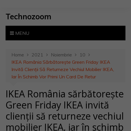
S
k
Technozoom
i
p
t
MENU
o
c
o
Home
2021
Noiembrie
10
n
IKEA România Sărbătorește Green Friday IKEA
t
Invită Clienții Să Returneze Vechiul Mobilier IKEA,
e
Iar În Schimb Vor Primi Un Card De Retur
n
IKEA România sărbătorește
t
Green Friday IKEA invită
clienții să returneze vechiul
mobilier IKEA, iar în schimb