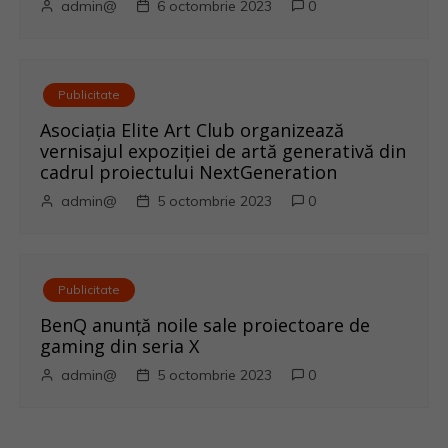
admin@
6 octombrie 2023
0
e
Publicitate
Asociația Elite Art Club organizează
vernisajul expoziției de artă generativă din
cadrul proiectului NextGeneration
admin@
5 octombrie 2023
0
Publicitate
BenQ anunţă noile sale proiectoare de
gaming din seria X
admin@
5 octombrie 2023
0