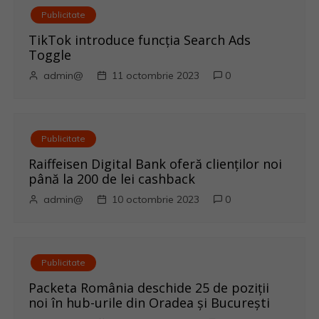
r
Publicitate
e
TikTok introduce funcția Search Ads
Toggle
î
admin@
11 octombrie 2023
0
n
a
Publicitate
r
Raiffeisen Digital Bank oferă clienților noi
până la 200 de lei cashback
t
admin@
10 octombrie 2023
0
i
c
Publicitate
o
Packeta România deschide 25 de poziții
noi în hub-urile din Oradea și București
l