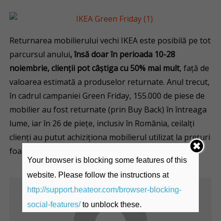
Returnarea mobilierului vechi IKEA este posibilă pe tot
parcursul anului
, însă doar în perioada 10-28
noiembrie, clienții pot câștiga cu 50% mai mult
, față de
valoarea estimată a produselor returnate. Anul trecut,
în cadrul campaniei Green Friday, 155.000 de piese de
mobilier au fost returnate (prin Buy Back) în întreaga
lume, iar în 26 de piețe, inclusiv în România, ceilalți
clienți au putut achiziționa mobilierul utilizat la prețuri
foarte accesibile.
Your browser is blocking some features of this
website. Please follow the instructions at
http://support.heateor.com/browser-blocking-
social-features/
to unblock these.