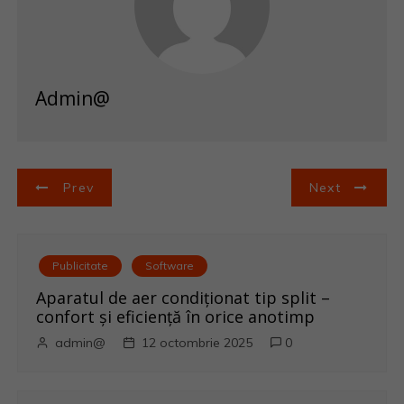
Admin@
N
Prev
Next
a
v
Publicitate
Software
i
Aparatul de aer condiționat tip split –
confort și eficiență în orice anotimp
g
admin@
12 octombrie 2025
0
a