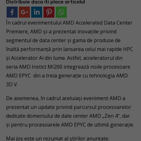
Distribuie daca iti place articolul
În cadrul evenimentului AMD Accelerated Data Center
Premiere, AMD și-a prezentat inovațiile privind
segmentul de data center și gama de produse de
înaltă performanță prin lansarea celui mai rapide HPC
și Accelerator Ai din lume. Astfel, acceleratorul din
seria AMD Instict MI200 integrează noile procesoare
AMD EPYC din a treia generație cu tehnologia AMD
3D V.
De asemenea, în cadrul aceluiași eveniment AMD a
prezentat un update privind parcursul procesoarelor
dedicate domeniului de date center AMD „Zen 4”, dar
și pentru procesoarele AMD EPYC de ultimă generație.
Mai jos este un rezumat al știrilor anunțate.