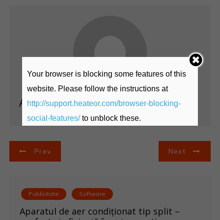
Your browser is blocking some features of this
website. Please follow the instructions at
Admin@
http://support.heateor.com/browser-blocking-
social-features/
to unblock these.
N
Prev
Next
a
v
Publicitate
Software
i
Aparatul de aer condiționat tip split –