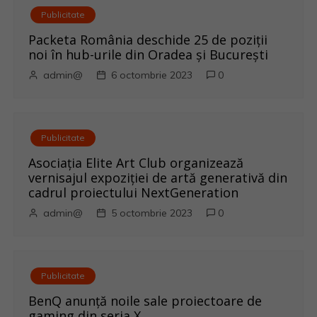
c
Publicitate
o
Packeta România deschide 25 de poziții
noi în hub-urile din Oradea și București
l
admin@
6 octombrie 2023
0
e
Publicitate
Asociația Elite Art Club organizează
vernisajul expoziției de artă generativă din
cadrul proiectului NextGeneration
admin@
5 octombrie 2023
0
Publicitate
BenQ anunţă noile sale proiectoare de
gaming din seria X