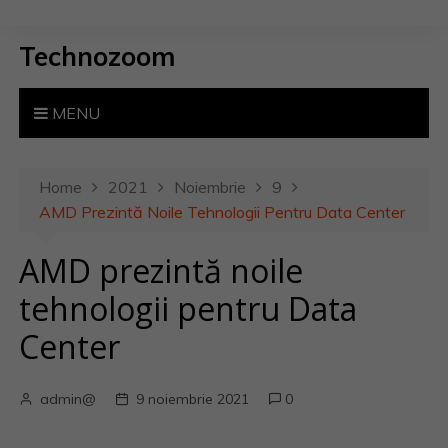
S
k
Technozoom
i
p
t
MENU
o
c
o
Home
2021
Noiembrie
9
n
AMD Prezintă Noile Tehnologii Pentru Data Center
t
AMD prezintă noile
e
n
tehnologii pentru Data
t
Center
admin@
9 noiembrie 2021
0