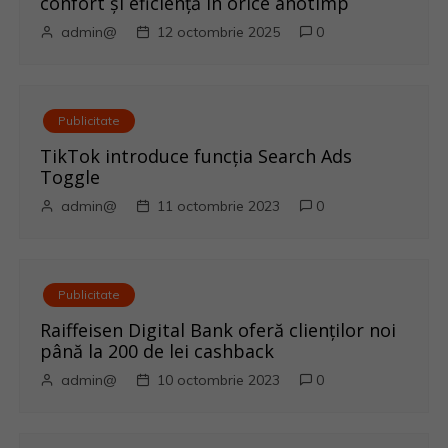
confort și eficiență în orice anotimp
g
admin@
12 octombrie 2025
0
a
r
Publicitate
e
TikTok introduce funcția Search Ads
Toggle
î
admin@
11 octombrie 2023
0
n
a
Publicitate
r
Raiffeisen Digital Bank oferă clienților noi
până la 200 de lei cashback
t
admin@
10 octombrie 2023
0
i