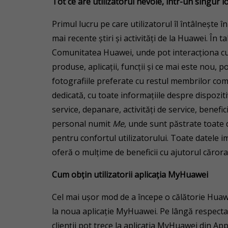
Tot ce are utilizatorul nevoie, într-un singur l
Primul lucru pe care utilizatorul îl întâlnește
mai recente știri și activități de la Huawei. În t
Comunitatea Huawei, unde pot interacționa cu a
produse, aplicații, funcții și ce mai este nou, p
fotografiile preferate cu restul membrilor comun
dedicată, cu toate informațiile despre dispozit
service, depanare, activități de service, benefici
personal numit
Me
, unde sunt păstrate toate d
pentru confortul utilizatorului. Toate datele i
oferă o mulțime de beneficii cu ajutorul căror
Cum obțin utilizatorii aplicația MyHuawei
Cel mai ușor mod de a începe o călătorie Huawe
la noua aplicație MyHuawei. Pe lângă respectar
clienții pot trece la aplicația MyHuawei din Ap