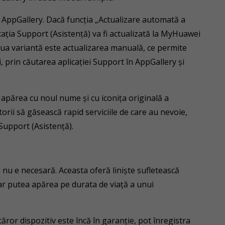
n AppGallery. Dacă funcția „Actualizare automată a
licația Support (Asistență) va fi actualizată la MyHuawei
doua variantă este actualizarea manuală, ce permite
, prin căutarea aplicației Support în AppGallery și
apărea cu noul nume și cu iconița originală a
torii să găsească rapid serviciile de care au nevoie,
Support (Asistență).
ă nu e necesară. Aceasta oferă liniște sufletească
 putea apărea pe durata de viață a unui
ăror dispozitiv este încă în garanție, pot înregistra