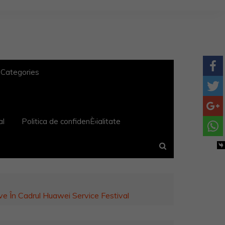
 Categories
al
Politica de confidenÈ›ialitate
ve În Cadrul Huawei Service Festival