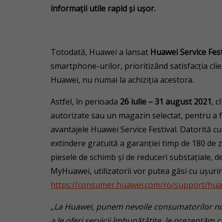
informații utile rapid și ușor.
Totodată, Huawei a lansat
Huawei Service Fest
smartphone-urilor, prioritizând satisfacția clie
Huawei, nu numai la achiziția acestora.
Astfel, în perioada
26 iulie – 31 august 2021
, c
autorizate sau un magazin selectat, pentru a f
avantajele Huawei Service Festival. Datorită cu
extindere gratuită a garanției timp de 180 de z
piesele de schimb și de reduceri substațiale, de
MyHuawei, utilizatorii vor putea găsi cu ușuri
https://consumer.huawei.com/ro/support/huawe
„La Huawei, punem nevoile consumatorilor noștr
a le oferi servicii îmbunătățite, le prezentăm 