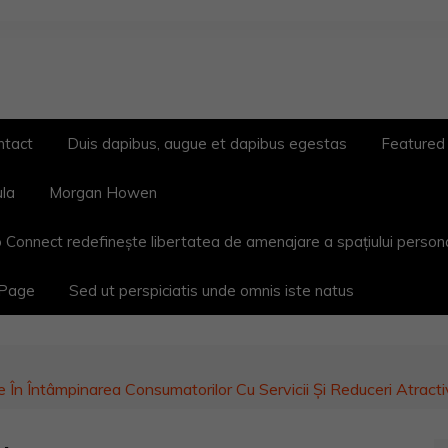
ntact
Duis dapibus, augue et dapibus egestas
Featured
ula
Morgan Howen
 Connect redefinește libertatea de amenajare a spațiului person
 Page
Sed ut perspiciatis unde omnis iste natus
n Întâmpinarea Consumatorilor Cu Servicii Și Reduceri Atracti