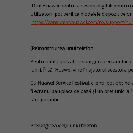
ID-ul Huawei pentru a deveni eligibili pentru o
Utilizatorii pot verifica modelele dispozitivelor
https://consumer.huawei.com/ro/support/huaw
(Re)construirea unui telefon
Pentru mulți utilizatori spargerea ecranului u
lumii. Însă, Huawei vine în ajutorul acestora p
Cu
Huawei Service Festival
, clienții pot obțin
fi ecranul sau placa de bază și un preț unic la î
fără garanție.
Prelungirea vieții unui telefon