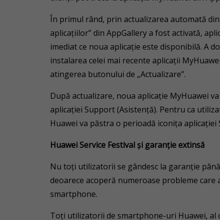
În primul rând, prin actualizarea automată di
aplicațiilor” din AppGallery a fost activată, ap
imediat ce noua aplicație este disponibilă. A 
instalarea celei mai recente aplicații MyHuawei
atingerea butonului de „Actualizare”.
După actualizare, noua aplicație MyHuawei va 
aplicației Support (Asistență). Pentru ca utiliza
Huawei va păstra o perioadă iconița aplicației 
Huawei Service Festival
și garanție extinsă
Nu toți utilizatorii se gândesc la garanție pân
deoarece acoperă numeroase probleme care ar
smartphone.
Toți utilizatorii de smartphone-uri Huawei, al c