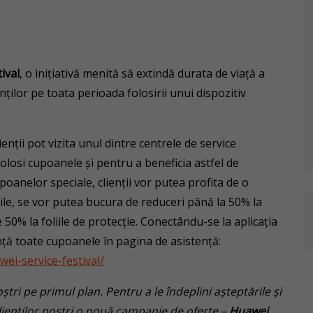
ival
, o inițiativă menită să extindă durata de viață a
nților pe toata perioada folosirii unui dispozitiv
lienții pot vizita unul dintre centrele de service
olosi cupoanele și pentru a beneficia astfel de
poanelor speciale, clienții vor putea profita de o
ile, se vor putea bucura de reduceri până la 50% la
 50% la foliile de protecție. Conectându-se la aplicația
nță toate cupoanele în pagina de asistență:
i-service-festival/
i pe primul plan. Pentru a le îndeplini așteptările și
clienților noștri o nouă campanie de oferte –
Huawei