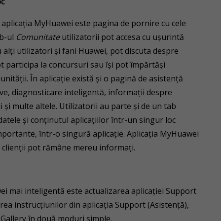
oc
 în aplicația MyHuawei este pagina de pornire cu cele
ab-ul
Comunitate
utilizatorii pot accesa cu ușurintă
lți utilizatori și fani Huawei, pot discuta despre
ot participa la concursuri sau își pot împărtăși
ității. În aplicație există și o pagină de asistență
ive, diagnosticare inteligentă, informații despre
i și multe altele. Utilizatorii au parte și de un tab
atele și conținutul aplicațiilor într-un singur loc
mportante, într-o singură aplicație. Aplicația MyHuawei
a clienții pot rămâne mereu informați.
i mai inteligentă este actualizarea aplicației Support
ea instrucțiunilor din aplicația Support (Asistență),
pGallery în două moduri simple.