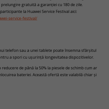
 prelungire gratuită a garanției cu 180 de zile.
 participante la Huawei Service Festival aici:
ei-service-festival/
nui telefon sau a unei tablete poate însemna sfârșitul
entru a spori cu ușurință longevitatea dispozitivelor.
e o reducere de până la 50% la piesele de schimb cum ar
nlocuirea bateriei. Această ofertă este valabilă chiar și