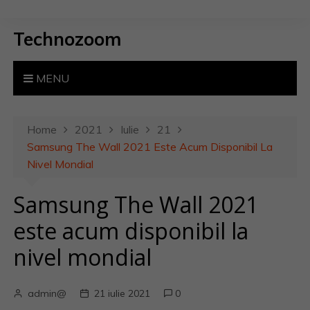
S
k
Technozoom
i
p
t
MENU
o
c
o
Home
2021
Iulie
21
n
Samsung The Wall 2021 Este Acum Disponibil La
t
Nivel Mondial
e
Samsung The Wall 2021
n
t
este acum disponibil la
nivel mondial
admin@
21 iulie 2021
0