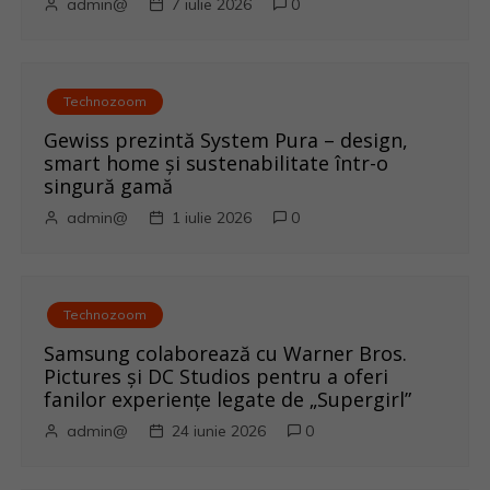
admin@
7 iulie 2026
0
î
n
a
Technozoom
Gewiss prezintă System Pura – design,
r
smart home și sustenabilitate într-o
singură gamă
t
admin@
1 iulie 2026
0
i
c
Technozoom
o
Samsung colaborează cu Warner Bros.
Pictures și DC Studios pentru a oferi
l
fanilor experiențe legate de „Supergirl”
e
admin@
24 iunie 2026
0