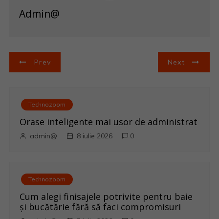
Admin@
N
Prev
Next
a
v
Technozoom
i
Orase inteligente mai usor de administrat
admin@
8 iulie 2026
0
g
a
Technozoom
r
Cum alegi finisajele potrivite pentru baie
e
și bucătărie fără să faci compromisuri