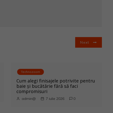
Next
Technozoom
Cum alegi finisajele potrivite pentru
baie și bucătărie fără să faci
compromisuri
admin@
7 iulie 2026
0