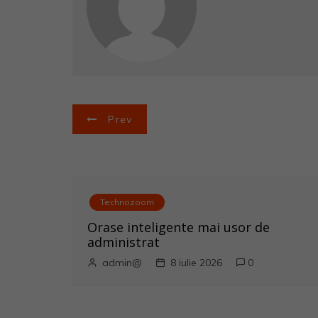
N
Prev
a
v
i
Technozoom
Orase inteligente mai usor de
g
administrat
a
admin@
8 iulie 2026
0
r