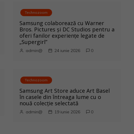
Technozoom
Samsung colaborează cu Warner
Bros. Pictures și DC Studios pentru a
oferi fanilor experiențe legate de
„Supergirl”
admin@
24 iunie 2026
0
Technozoom
Samsung Art Store aduce Art Basel
în casele din întreaga lume cu o
nouă colecție selectată
admin@
19 iunie 2026
0