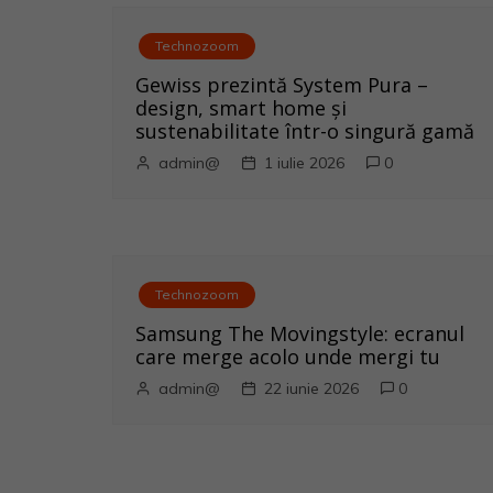
e
Technozoom
î
Gewiss prezintă System Pura –
n
design, smart home și
sustenabilitate într-o singură gamă
a
admin@
1 iulie 2026
0
r
t
i
Technozoom
Samsung The Movingstyle: ecranul
c
care merge acolo unde mergi tu
o
admin@
22 iunie 2026
0
l