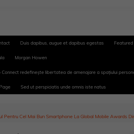
ntact
Duis dapibus, augue et dapibus egestas
Featured
ula
Morgan Howen
 Connect redefinește libertatea de amenajare a spațiului person
 Page
Sed ut perspiciatis unde omnis iste natus
ul Pentru Cel Mai Bun Smartphone La Global Mobile Awards Di