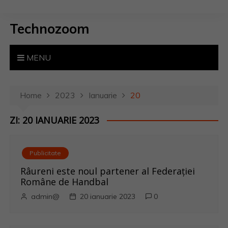
S
k
Technozoom
i
p
t
MENU
o
c
o
Home
2023
Ianuarie
20
n
ZI: 20 IANUARIE 2023
t
e
n
Publicitate
t
Râureni este noul partener al Federației
Române de Handbal
admin@
20 ianuarie 2023
0