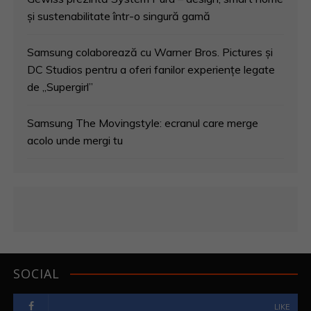
a
și sustenabilitate într-o singură gamă
r
Samsung colaborează cu Warner Bros. Pictures și
t
DC Studios pentru a oferi fanilor experiențe legate
i
de „Supergirl”
c
Samsung The Movingstyle: ecranul care merge
acolo unde mergi tu
o
l
e
SOCIAL
LIKE