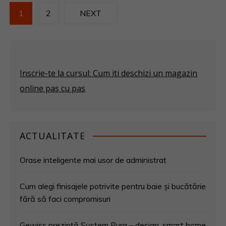
N
1
2
NEXT
a
v
i
Inscrie-te la cursul: Cum iti deschizi un magazin
online pas cu pas
g
a
r
ACTUALITATE
e
Orase inteligente mai usor de administrat
î
Cum alegi finisajele potrivite pentru baie și bucătărie
fără să faci compromisuri
n
Gewiss prezintă System Pura – design, smart home