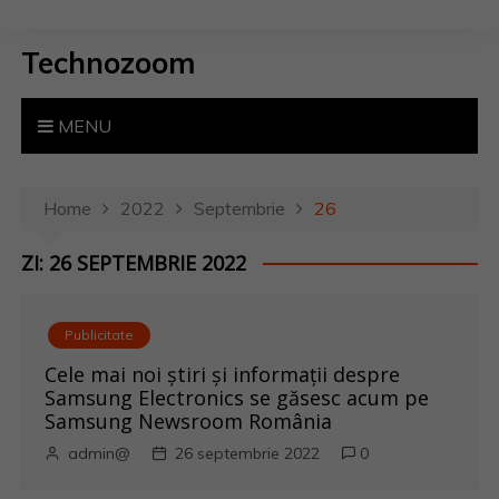
S
k
Technozoom
i
p
t
MENU
o
c
o
Home
2022
Septembrie
26
n
ZI: 26 SEPTEMBRIE 2022
t
e
n
Publicitate
t
Cele mai noi știri și informații despre
Samsung Electronics se găsesc acum pe
Samsung Newsroom România
admin@
26 septembrie 2022
0